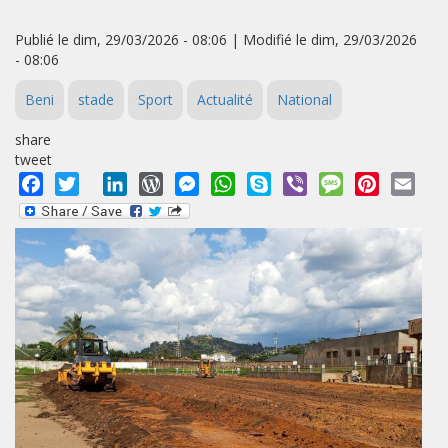
Publié le dim, 29/03/2026 - 08:06 | Modifié le dim, 29/03/2026
- 08:06
Beni
stade
Sport
Actualité
National
share
tweet
Facebook
Twitter
LinkedIn
WordPress
Messenger
WhatsApp
Skype
Viber
Message
Pinterest
Emai