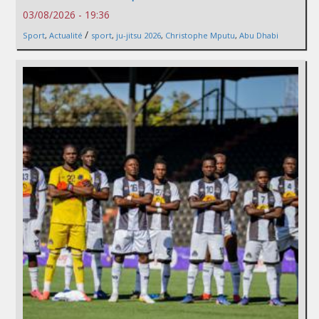
03/08/2026 - 19:36
/
Sport
,
Actualité
sport
,
ju-jitsu 2026
,
Christophe Mputu
,
Abu Dhabi