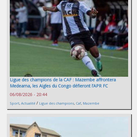
Ligue des champions de la CAF : Mazembe affrontera
Medeama, les Aigles du Congo défieront l’APR FC
06/08/2026 - 20:44
/
Sport
,
Actualité
Ligue des champions
,
Caf
,
Mazembe