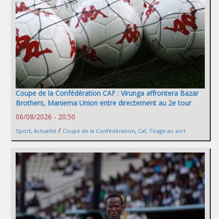
Coupe de la Confédération CAF : Virunga affrontera Bazar
Brothers, Maniema Union entre directement au 2e tour
06/08/2026 - 20:50
/
Sport
,
Actualité
Coupe de la Confédération
,
Caf
,
Tirage au sort