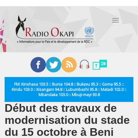
Aller
au
Toggle
contenu
navigation
principal
FM: Kinshasa 103.5 :: Bunia 104.8 :: Bukavu 95.3 :: Goma 95.5 ::
Kindu 103.0 :: Kisangani 94.8 :: Lubumbashi 95.8 :: Matadi 102.0 ::
Mbandaka 103.0 :: Mbuji-mayi 93.8
Début des travaux de
modernisation du stade
du 15 octobre à Beni