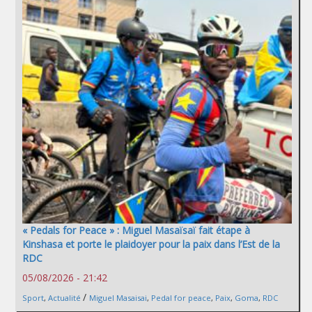
« Pedals for Peace » : Miguel Masaïsaï fait étape à
Kinshasa et porte le plaidoyer pour la paix dans l’Est de la
RDC
05/08/2026 - 21:42
/
Sport
,
Actualité
Miguel Masaisai
,
Pedal for peace
,
Paix
,
Goma
,
RDC