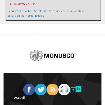
04/08/2026 - 18:15
/
Sécurité
,
Actualité
Wazalendo
,
tracasseries
,
Uvira
,
Sud-Kivu
,
extorsion
,
barrières illégales
Accueil