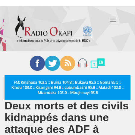
Aller
au
Toggle
contenu
navigation
principal
FM: Kinshasa 103.5 :: Bunia 104.8 :: Bukavu 95.3 :: Goma 95.5 ::
Kindu 103.0 :: Kisangani 94.8 :: Lubumbashi 95.8 :: Matadi 102.0 ::
Mbandaka 103.0 :: Mbuji-mayi 93.8
Deux morts et des civils
kidnappés dans une
attaque des ADF à