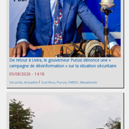
De retour à Uvira, le gouverneur Purusi dénonce une «
campagne de désinformation » sur la situation sécuritaire
05/08/2026 - 14:18
/
Sécurité
,
Actualité
Sud-Kivu
,
Purusi
,
FARDC
,
Wazalendo