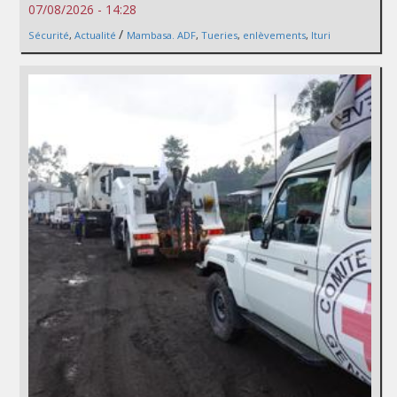
07/08/2026 - 14:28
/
Sécurité
,
Actualité
Mambasa. ADF
,
Tueries
,
enlèvements
,
Ituri