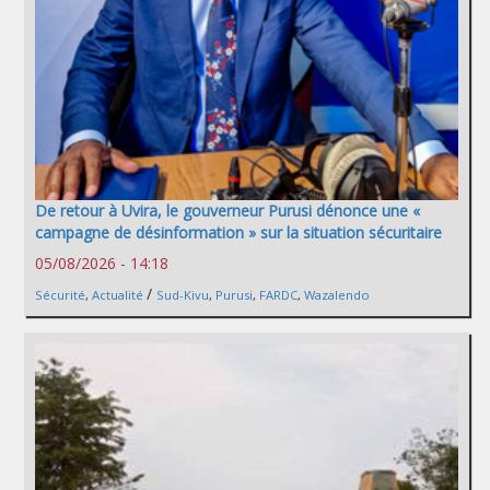
De retour à Uvira, le gouverneur Purusi dénonce une «
campagne de désinformation » sur la situation sécuritaire
05/08/2026 - 14:18
/
Sécurité
,
Actualité
Sud-Kivu
,
Purusi
,
FARDC
,
Wazalendo