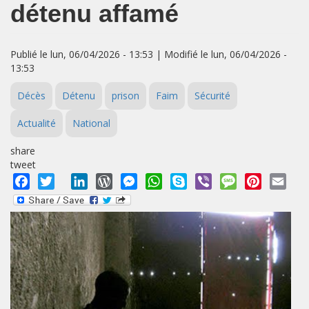
détenu affamé
Publié le lun, 06/04/2026 - 13:53 | Modifié le lun, 06/04/2026 -
13:53
Décès
Détenu
prison
Faim
Sécurité
Actualité
National
share
tweet
Facebook
Twitter
LinkedIn
WordPress
Messenger
WhatsApp
Skype
Viber
Message
Pinterest
Emai