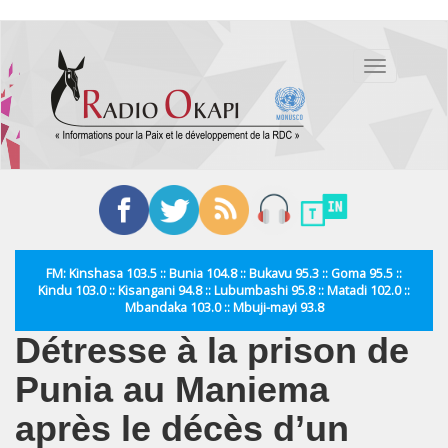
Aller
au
Toggle
contenu
navigation
principal
FM: Kinshasa 103.5 :: Bunia 104.8 :: Bukavu 95.3 :: Goma 95.5 ::
Kindu 103.0 :: Kisangani 94.8 :: Lubumbashi 95.8 :: Matadi 102.0 ::
Mbandaka 103.0 :: Mbuji-mayi 93.8
Détresse à la prison de
Punia au Maniema
après le décès d’un