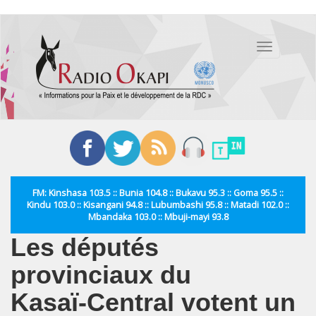
Aller
au
Toggle
contenu
navigation
principal
FM: Kinshasa 103.5 :: Bunia 104.8 :: Bukavu 95.3 :: Goma 95.5 ::
Kindu 103.0 :: Kisangani 94.8 :: Lubumbashi 95.8 :: Matadi 102.0 ::
Mbandaka 103.0 :: Mbuji-mayi 93.8
Les députés
provinciaux du
Kasaï‑Central votent un