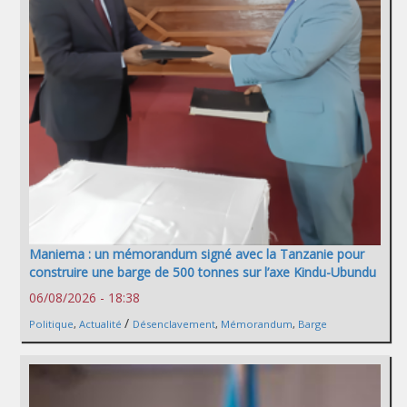
Maniema : un mémorandum signé avec la Tanzanie pour
construire une barge de 500 tonnes sur l’axe Kindu-Ubundu
06/08/2026 - 18:38
/
Politique
,
Actualité
Désenclavement
,
Mémorandum
,
Barge