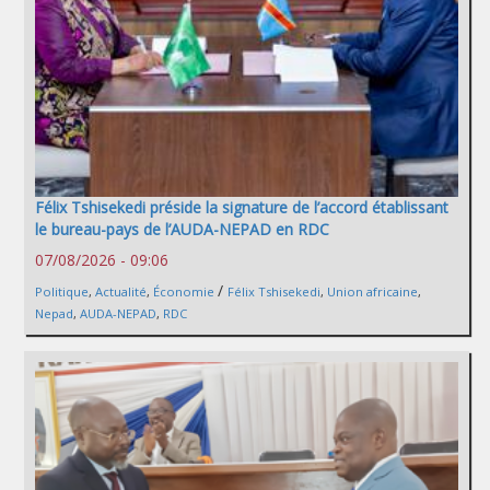
Félix Tshisekedi préside la signature de l’accord établissant
le bureau-pays de l’AUDA-NEPAD en RDC
07/08/2026 - 09:06
/
Politique
,
Actualité
,
Économie
Félix Tshisekedi
,
Union africaine
,
Nepad
,
AUDA-NEPAD
,
RDC