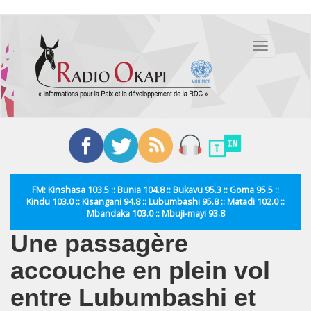
Aller
au
Toggle
contenu
navigation
principal
FM: Kinshasa 103.5 :: Bunia 104.8 :: Bukavu 95.3 :: Goma 95.5 ::
Kindu 103.0 :: Kisangani 94.8 :: Lubumbashi 95.8 :: Matadi 102.0 ::
Mbandaka 103.0 :: Mbuji-mayi 93.8
Une passagère
accouche en plein vol
entre Lubumbashi et