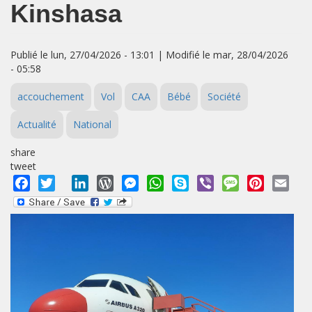
Kinshasa
Publié le lun, 27/04/2026 - 13:01 | Modifié le mar, 28/04/2026
- 05:58
accouchement
Vol
CAA
Bébé
Société
Actualité
National
share
tweet
Facebook
Twitter
LinkedIn
WordPress
Messenger
WhatsApp
Skype
Viber
Message
Pinterest
Emai