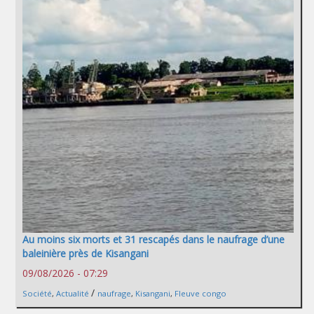
Au moins six morts et 31 rescapés dans le naufrage d’une
baleinière près de Kisangani
09/08/2026 - 07:29
/
Société
,
Actualité
naufrage
,
Kisangani
,
Fleuve congo