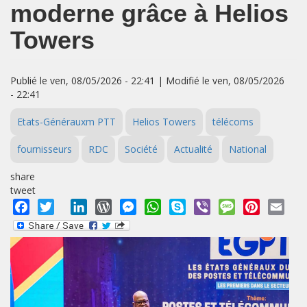
moderne grâce à Helios
Towers
Publié le ven, 08/05/2026 - 22:41 | Modifié le ven, 08/05/2026
- 22:41
Etats-Générauxm PTT
Helios Towers
télécoms
fournisseurs
RDC
Société
Actualité
National
share
tweet
Facebook
Twitter
LinkedIn
WordPress
Messenger
WhatsApp
Skype
Viber
Message
Pinterest
Emai