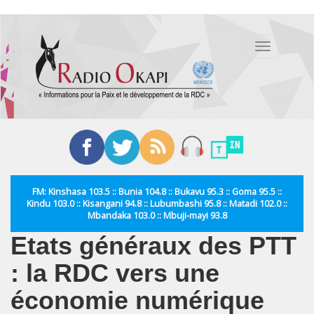
Aller
au
Toggle
contenu
navigation
principal
FM: Kinshasa 103.5 :: Bunia 104.8 :: Bukavu 95.3 :: Goma 95.5 ::
Kindu 103.0 :: Kisangani 94.8 :: Lubumbashi 95.8 :: Matadi 102.0 ::
Mbandaka 103.0 :: Mbuji-mayi 93.8
Etats généraux des PTT
: la RDC vers une
économie numérique