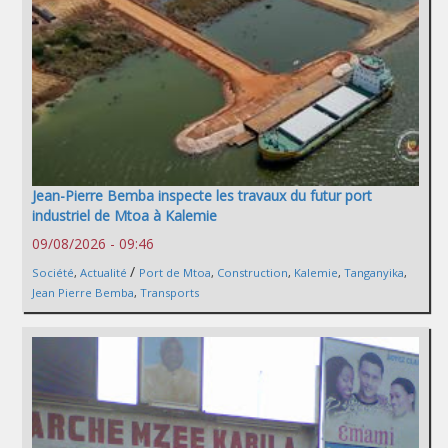
Jean-Pierre Bemba inspecte les travaux du futur port
industriel de Mtoa à Kalemie
09/08/2026 - 09:46
/
Société
,
Actualité
Port de Mtoa
,
Construction
,
Kalemie
,
Tanganyika
,
Jean Pierre Bemba
,
Transports