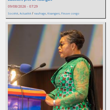
09/08/2026 - 07:29
/
Société
,
Actualité
naufrage
,
Kisangani
,
Fleuve congo