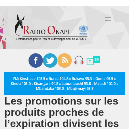
Aller
au
Toggle
contenu
navigation
principal
FM: Kinshasa 103.5 :: Bunia 104.8 :: Bukavu 95.3 :: Goma 95.5 ::
Kindu 103.0 :: Kisangani 94.8 :: Lubumbashi 95.8 :: Matadi 102.0 ::
Mbandaka 103.0 :: Mbuji-mayi 93.8
Les promotions sur les
produits proches de
l’expiration divisent les