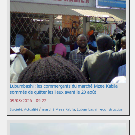
Lubumbashi : les commerçants du marché Mzee Kabila
sommés de quitter les lieux avant le 20 août
09/08/2026 - 09:22
/
Société
,
Actualité
marché Mzee Kabila
,
Lubumbashi
,
reconstruction