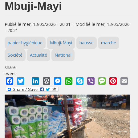
Mbuji‑Mayi
Publié le mer, 13/05/2026 - 20:01 | Modifié le mer, 13/05/2026
- 20:21
papier hygiénique
Mbuji-Mayi
hausse
marche
Société
Actualité
National
share
tweet
Facebook
Twitter
LinkedIn
WordPress
Messenger
WhatsApp
Skype
Viber
Message
Pinterest
Emai