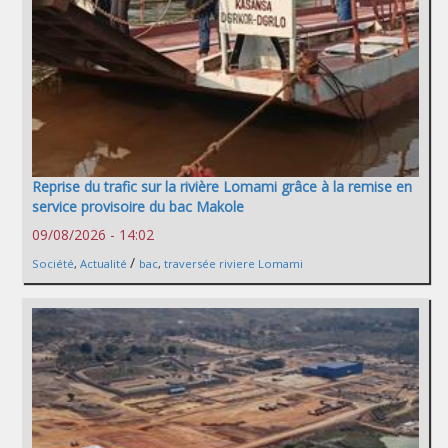
Reprise du trafic sur la rivière Lomami grâce à la remise en
service provisoire du bac Makole
09/08/2026 - 14:02
/
Société
,
Actualité
bac
,
traversée riviere Lomami