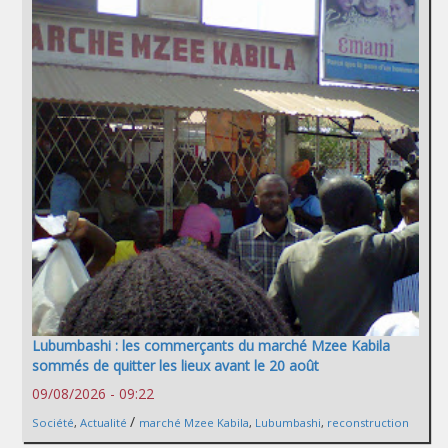
Lubumbashi : les commerçants du marché Mzee Kabila
sommés de quitter les lieux avant le 20 août
09/08/2026 - 09:22
/
Société
,
Actualité
marché Mzee Kabila
,
Lubumbashi
,
reconstruction