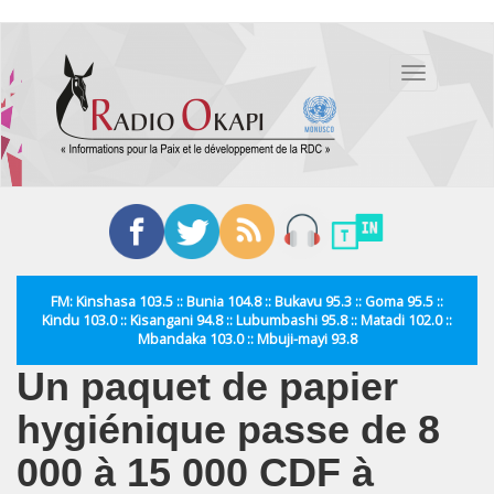
Aller
au
Toggle
contenu
navigation
principal
FM: Kinshasa 103.5 :: Bunia 104.8 :: Bukavu 95.3 :: Goma 95.5 ::
Kindu 103.0 :: Kisangani 94.8 :: Lubumbashi 95.8 :: Matadi 102.0 ::
Mbandaka 103.0 :: Mbuji-mayi 93.8
Un paquet de papier
hygiénique passe de 8
000 à 15 000 CDF à