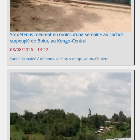
Six détenus meurent en moins d’une semaine au cachot
surpeuplé de Boko, au Kongo-Central
08/08/2026 - 14:22
/
Santé
,
Actualité
détenus
,
cachot
,
surpopulation
,
Cholera