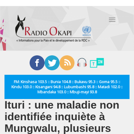
Aller
au
Toggle
contenu
navigation
principal
FM: Kinshasa 103.5 :: Bunia 104.8 :: Bukavu 95.3 :: Goma 95.5 ::
Kindu 103.0 :: Kisangani 94.8 :: Lubumbashi 95.8 :: Matadi 102.0 ::
Mbandaka 103.0 :: Mbuji-mayi 93.8
Ituri : une maladie non
identifiée inquiète à
Mungwalu, plusieurs