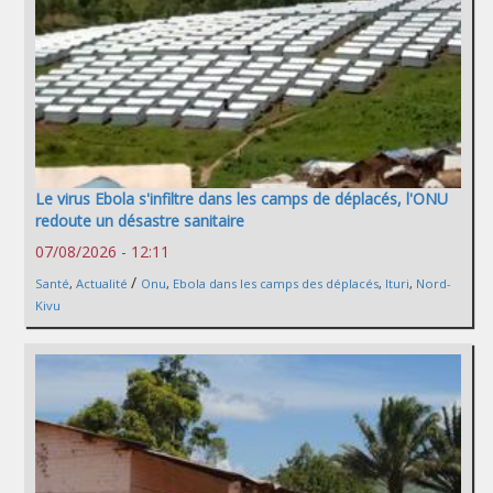
Le virus Ebola s'infiltre dans les camps de déplacés, l'ONU
redoute un désastre sanitaire
07/08/2026 - 12:11
/
Santé
,
Actualité
Onu
,
Ebola dans les camps des déplacés
,
Ituri
,
Nord-
Kivu