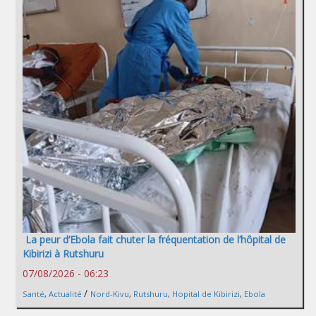
La peur d’Ebola fait chuter la fréquentation de l’hôpital de
Kibirizi à Rutshuru
07/08/2026 - 06:23
/
Santé
,
Actualité
Nord-Kivu
,
Rutshuru
,
Hopital de Kibirizi
,
Ebola