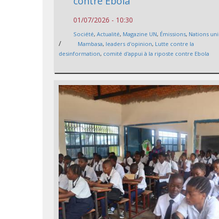
contre Ebola
01/07/2026 - 10:30
Société
,
Actualité
,
Magazine UN
,
Émissions
,
Nations un
/
Mambasa
,
leaders d'opinion
,
Lutte contre la
desinformation
,
comité d'appui à la riposte contre Ebola