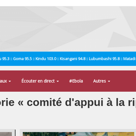
 95.3 :: Goma 95.5 :: Kindu 103.0 :: Kisangani 94.8 :: Lubumbashi 95.8 :: Matad
naux
Écouter en direct
#Ebola
Autres
orie « comité d'appui à la r