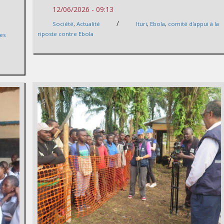
12/06/2026 - 09:13
/
Société
,
Actualité
Ituri
,
Ebola
,
comité d'appui à la
riposte contre Ebola
ies