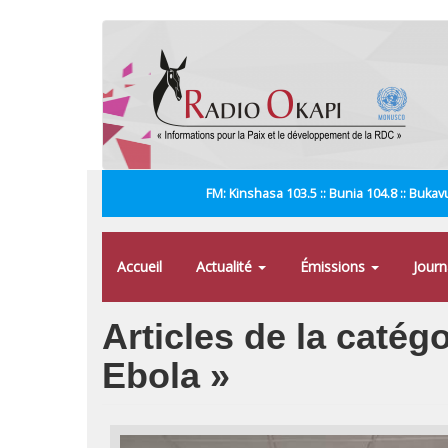
Aller
au
contenu
principal
FM: Kinshasa 103.5 :: Bunia 104.8 :: Bukavu
Accueil
Actualité
Émissions
Jour
Articles de la catég
Ebola »