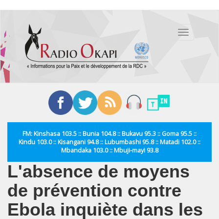
Aller
au
Toggle
contenu
navigation
principal
FM: Kinshasa 103.5 :: Bunia 104.8 :: Bukavu 95.3 :: Goma 95.5 ::
Kindu 103.0 :: Kisangani 94.8 :: Lubumbashi 95.8 :: Matadi 102.0 ::
Mbandaka 103.0 :: Mbuji-mayi 93.8
L'absence de moyens
de prévention contre
Ebola inquiète dans les