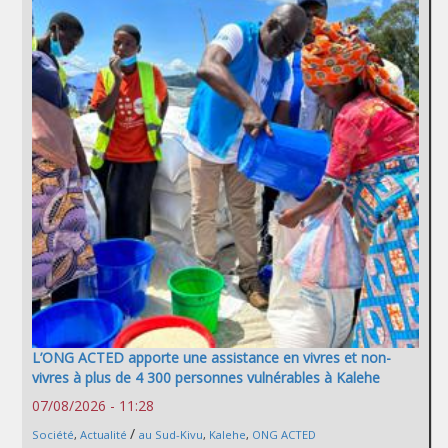
L’ONG ACTED apporte une assistance en vivres et non-
vivres à plus de 4 300 personnes vulnérables à Kalehe
07/08/2026 - 11:28
/
Société
,
Actualité
au Sud-Kivu
,
Kalehe
,
ONG ACTED