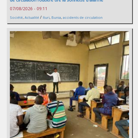
07/08/2026 - 09:11
/
Société
,
Actualité
Ituri
,
Bunia
,
accidents de circulation