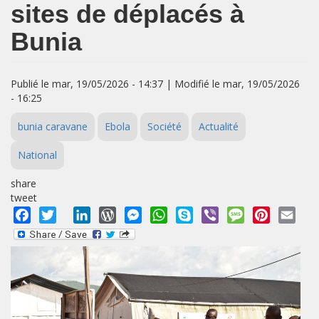
sites de déplacés à
Bunia
Publié le mar, 19/05/2026 - 14:37 | Modifié le mar, 19/05/2026
- 16:25
bunia caravane
Ebola
Société
Actualité
National
share
tweet
Facebook
Twitter
LinkedIn
WordPress
Messenger
WhatsApp
Skype
Viber
Message
Pinterest
Emai