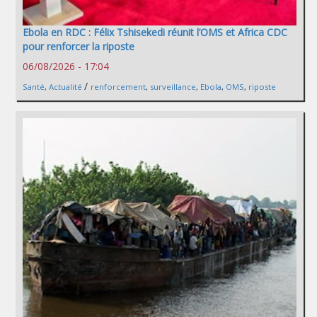
Ebola en RDC : Félix Tshisekedi réunit l’OMS et Africa CDC
pour renforcer la riposte
06/08/2026 - 17:04
/
Santé
,
Actualité
renforcement
,
surveillance
,
Ebola
,
OMS
,
riposte