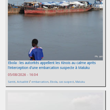
Ebola : les autorités appellent les Kinois au calme après
l'interception d'une embarcation suspecte à Maluku
05/08/2026 - 16:04
/
Santé
,
Actualité
embarcation
,
Ebola
,
cas suspect
,
Maluku