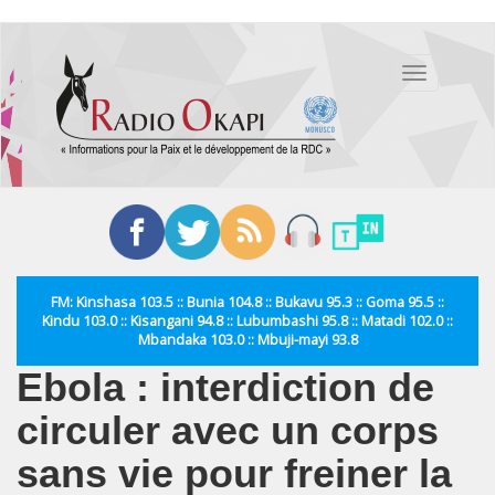
Aller
au
Toggle
contenu
navigation
principal
FM: Kinshasa 103.5 :: Bunia 104.8 :: Bukavu 95.3 :: Goma 95.5 ::
Kindu 103.0 :: Kisangani 94.8 :: Lubumbashi 95.8 :: Matadi 102.0 ::
Mbandaka 103.0 :: Mbuji-mayi 93.8
Ebola : interdiction de
circuler avec un corps
sans vie pour freiner la