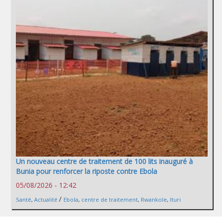
Un nouveau centre de traitement de 100 lits inauguré à
Bunia pour renforcer la riposte contre Ebola
05/08/2026 - 12:42
/
Santé
,
Actualité
Ebola
,
centre de traitement
,
Rwankole
,
Ituri