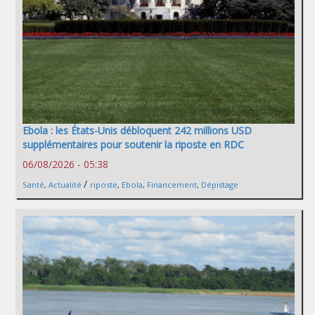
Ebola : les États-Unis débloquent 242 millions USD
supplémentaires pour soutenir la riposte en RDC
06/08/2026 - 05:38
/
Santé
,
Actualité
riposte
,
Ebola
,
Financement
,
Dépistage