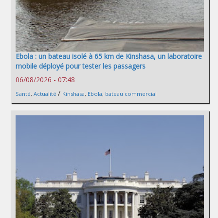
Ebola : un bateau isolé à 65 km de Kinshasa, un laboratoire
mobile déployé pour tester les passagers
06/08/2026 - 07:48
/
Santé
,
Actualité
Kinshasa
,
Ebola
,
bateau commercial