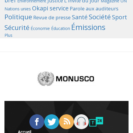
bref
Justice
L'invité du jour
Environnement
Magazine UN
Okapi service
Parole aux auditeurs
Nations unies
Politique
Société
Santé
Sport
Revue de presse
Émissions
Sécurité
Économie
Éducation
Plus
Accueil