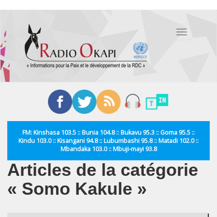
Aller
au
Toggle
contenu
navigation
principal
FM: Kinshasa 103.5 :: Bunia 104.8 :: Bukavu 95.3 :: Goma 95.5 ::
Kindu 103.0 :: Kisangani 94.8 :: Lubumbashi 95.8 :: Matadi 102.0 ::
Mbandaka 103.0 :: Mbuji-mayi 93.8
Articles de la catégorie
« Somo Kakule »