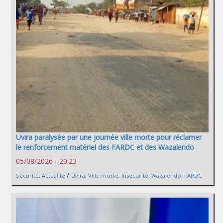
Uvira paralysée par une journée ville morte pour réclamer
le renforcement matériel des FARDC et des Wazalendo
05/08/2026 - 20:23
/
Sécurité
,
Actualité
Uvira
,
Ville morte
,
Insécurité
,
Wazalendo
,
FARDC