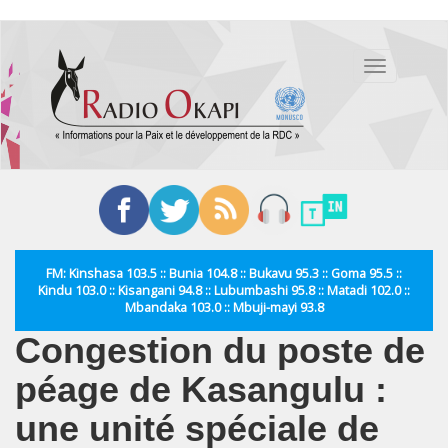
Aller
au
Toggle
contenu
navigation
principal
FM: Kinshasa 103.5 :: Bunia 104.8 :: Bukavu 95.3 :: Goma 95.5 ::
Kindu 103.0 :: Kisangani 94.8 :: Lubumbashi 95.8 :: Matadi 102.0 ::
Mbandaka 103.0 :: Mbuji-mayi 93.8
Congestion du poste de
péage de Kasangulu :
une unité spéciale de