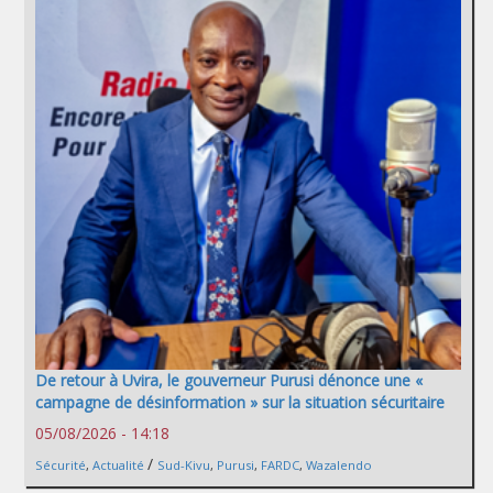
De retour à Uvira, le gouverneur Purusi dénonce une «
campagne de désinformation » sur la situation sécuritaire
05/08/2026 - 14:18
/
Sécurité
,
Actualité
Sud-Kivu
,
Purusi
,
FARDC
,
Wazalendo