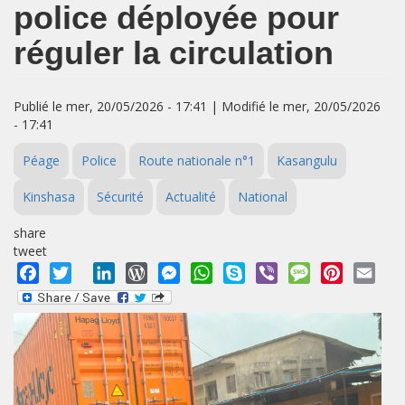
police déployée pour
réguler la circulation
Publié le mer, 20/05/2026 - 17:41 | Modifié le mer, 20/05/2026
- 17:41
Péage
Police
Route nationale n°1
Kasangulu
Kinshasa
Sécurité
Actualité
National
share
tweet
Facebook
Twitter
LinkedIn
WordPress
Messenger
WhatsApp
Skype
Viber
Message
Pinterest
Emai