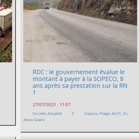
RDC : le gouvernement évalue le
montant à payer à la SOPECO, 8
ans après sa prestation sur la RN
1
27/07/2023 - 11:07
/
Société
,
Actualité
Sopeco
,
Péage
,
ACGT
,
Or
,
Alexis Gisaro