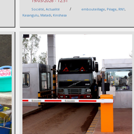
19/05/2026 - 12:51
/
Société
,
Actualité
embouteillage
,
Péage
,
RN1
,
Kasangulu
,
Matadi
,
Kinshasa