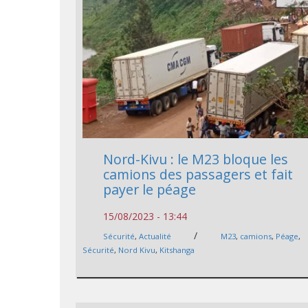
Nord-Kivu : le M23 bloque les
camions des passagers et fait
payer le péage
15/08/2023 - 13:44
/
Sécurité
,
Actualité
M23
,
camions
,
Péage
,
Sécurité
,
Nord Kivu
,
Kitshanga