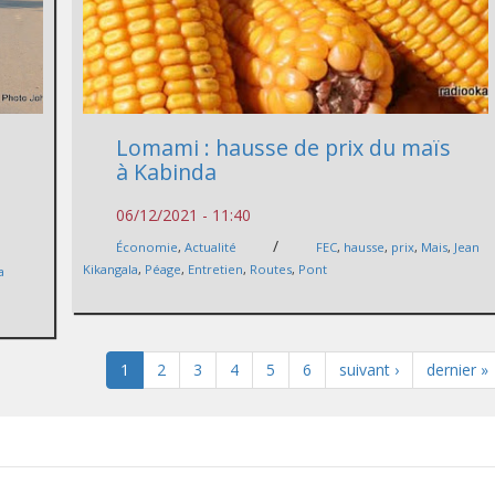
Lomami : hausse de prix du maïs
à Kabinda
06/12/2021 - 11:40
/
Économie
,
Actualité
FEC
,
hausse
,
prix
,
Mais
,
Jean
Kikangala
,
Péage
,
Entretien
,
Routes
,
Pont
a
1
2
3
4
5
6
suivant ›
dernier »