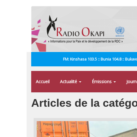
Aller
au
contenu
principal
FM: Kinshasa 103.5 :: Bunia 104.8 :: Bukavu
Accueil
Actualité
Émissions
Jour
Articles de la catég