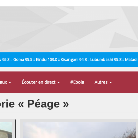
 95.3 :: Goma 95.5 :: Kindu 103.0 :: Kisangani 94.8 :: Lubumbashi 95.8 :: Matad
naux
Écouter en direct
#Ebola
Autres
orie « Péage »