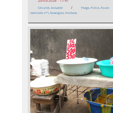
20/05/2026 - 17:41
/
Sécurité
,
Actualité
Péage
,
Police
,
Route
nationale n°1
,
Kasangulu
,
Kinshasa