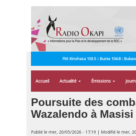
Aller
au
contenu
principal
FM: Kinshasa 103.5 :: Bunia 104.8 :: Bukavu
Accueil
Actualité
Émissions
Jour
Poursuite des comba
Wazalendo à Masisi
Publié le mer, 20/05/2026 - 17:19 | Modifié le mer, 2