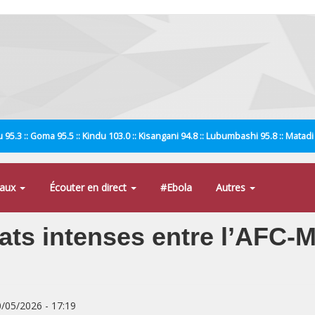
 95.3 :: Goma 95.5 :: Kindu 103.0 :: Kisangani 94.8 :: Lubumbashi 95.8 :: Matad
naux
Écouter en direct
#Ebola
Autres
ts intenses entre l’AFC-M2
0/05/2026 - 17:19