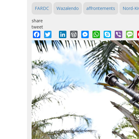
FARDC
Wazalendo
affrontements
Nord-Ki
share
tweet
Facebook
Twitter
LinkedIn
WordPress
Messenger
WhatsApp
Skype
Viber
M