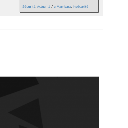
/
Sécurité
,
Actualité
a Mambasa
,
Insécurité