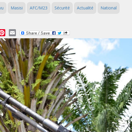
vu
Masisi
AFC/M23
Sécurité
Actualité
National
essage
Pinterest
Email