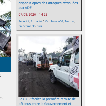
disparus après des attaques attribuées
aux ADF
07/08/2026 - 14:28
/
Sécurité
,
Actualité
Mambasa. ADF
,
Tueries
,
enlèvements
,
Ituri
s
es
Le CICR facilite la première remise de
détenus entre le Gouvernement et