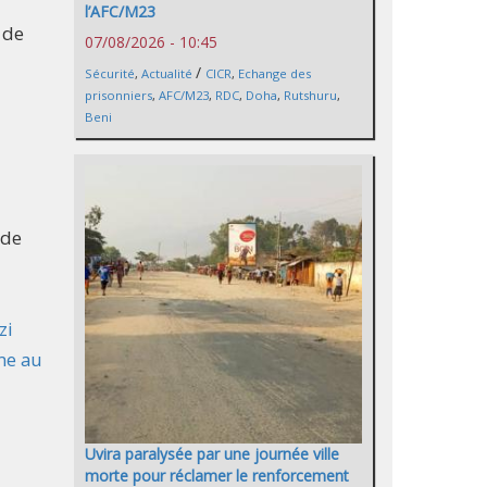
l’AFC/M23
 de
07/08/2026 - 10:45
/
Sécurité
,
Actualité
CICR
,
Echange des
prisonniers
,
AFC/M23
,
RDC
,
Doha
,
Rutshuru
,
Beni
 de
zi
me au
Uvira paralysée par une journée ville
morte pour réclamer le renforcement