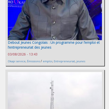
Debout Jeunes Congolais : Un programme pour l’emploi et
l’entrepreneuriat des jeunes
03/08/2026 - 13:43
/
Okapi service
,
Émissions
emploi
,
Entrepreneuriat
,
jeunes