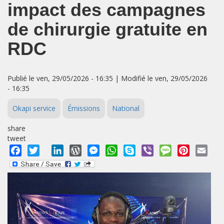
impact des campagnes
de chirurgie gratuite en
RDC
Publié le ven, 29/05/2026 - 16:35 | Modifié le ven, 29/05/2026
- 16:35
Okapi service
Émissions
National
share
tweet
Facebook
Twitter
LinkedIn
WordPress
Messenger
WhatsApp
Skype
Viber
Message
Pinterest
Emai