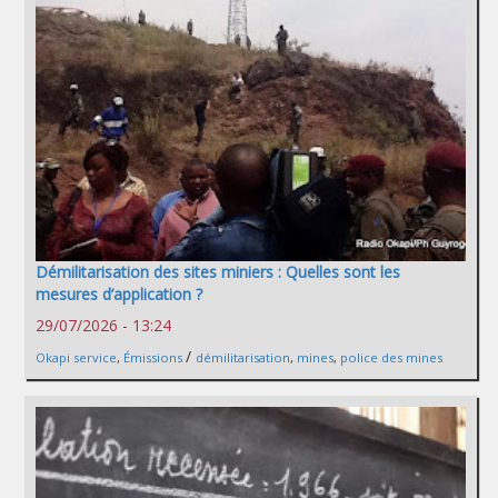
Démilitarisation des sites miniers : Quelles sont les
mesures d’application ?
29/07/2026 - 13:24
/
Okapi service
,
Émissions
démilitarisation
,
mines
,
police des mines