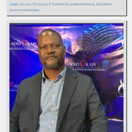
/
Okapi service
,
Émissions
Insalubrité
,
assainissement
,
éducation
environnementale