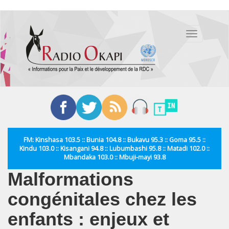
Aller
au
Toggle
contenu
navigation
principal
FM: Kinshasa 103.5 :: Bunia 104.8 :: Bukavu 95.3 :: Goma 95.5 ::
Kindu 103.0 :: Kisangani 94.8 :: Lubumbashi 95.8 :: Matadi 102.0 ::
Mbandaka 103.0 :: Mbuji-mayi 93.8
Malformations
congénitales chez les
enfants : enjeux et