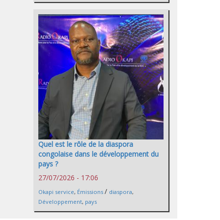
Quel est le rôle de la diaspora
congolaise dans le développement du
pays ?
27/07/2026 - 17:06
/
Okapi service
,
Émissions
diaspora
,
Développement
,
pays