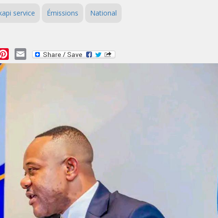
api service
Émissions
National
essage
Pinterest
Email