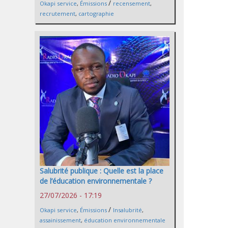
/
Okapi service
,
Émissions
recensement
,
recrutement
,
cartographie
Salubrité publique : Quelle est la place
de l’éducation environnementale ?
27/07/2026 - 17:19
/
Okapi service
,
Émissions
Insalubrité
,
assainissement
,
éducation environnementale