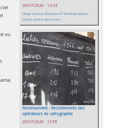
29/07/2026 - 13:24
ciel
/
Okapi service
,
Émissions
démilitarisation
,
et
mines
,
police des mines
té ou
t
hama.
Recensement : Recrutements des
opérateurs de cartographie
29/07/2026 - 12:59