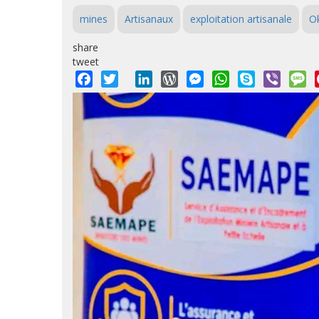
mines
Artisanaux
exploitation artisanale
Ok
share
tweet
Facebook
Twitter
LinkedIn
WordPress
Messenger
WhatsApp
Skype
Viber
M