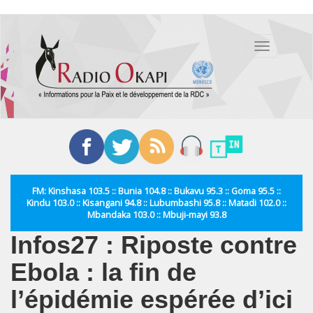
Aller
au
Toggle
contenu
navigation
principal
FM: Kinshasa 103.5 :: Bunia 104.8 :: Bukavu 95.3 :: Goma 95.5 ::
Kindu 103.0 :: Kisangani 94.8 :: Lubumbashi 95.8 :: Matadi 102.0 ::
Mbandaka 103.0 :: Mbuji-mayi 93.8
Infos27 : Riposte contre
Ebola : la fin de
l’épidémie espérée d’ici