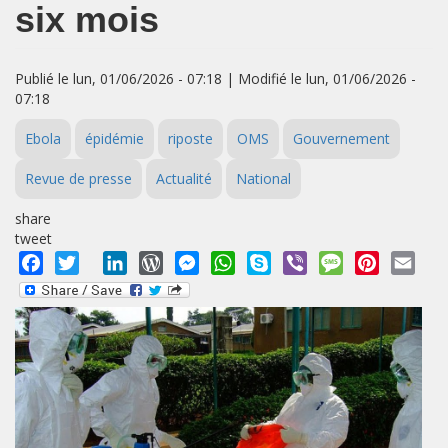
six mois
Publié le lun, 01/06/2026 - 07:18 | Modifié le lun, 01/06/2026 -
07:18
Ebola
épidémie
riposte
OMS
Gouvernement
Revue de presse
Actualité
National
share
tweet
Facebook
Twitter
LinkedIn
WordPress
Messenger
WhatsApp
Skype
Viber
Message
Pinterest
Emai