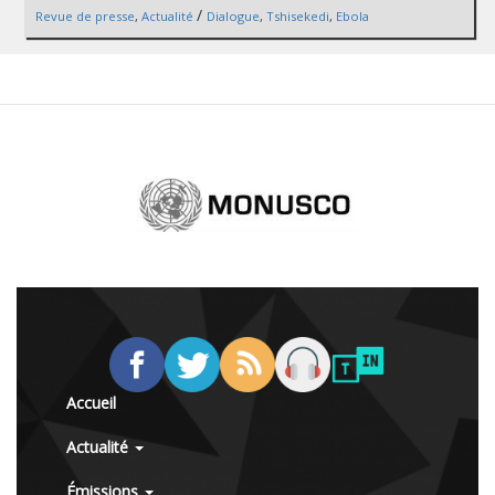
/
Revue de presse
,
Actualité
Dialogue
,
Tshisekedi
,
Ebola
Accueil
Actualité
Émissions