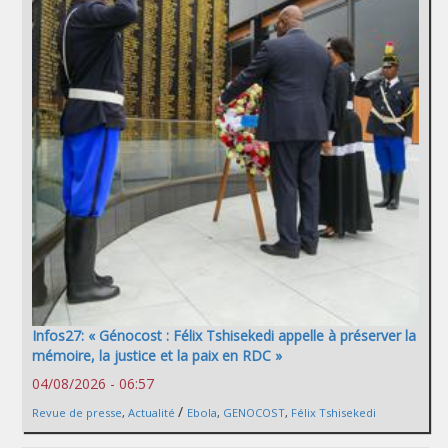
Infos27: « Génocost : Félix Tshisekedi appelle à préserver la
mémoire, la justice et la paix en RDC »
04/08/2026 - 06:57
/
Revue de presse
,
Actualité
Ebola
,
GENOCOST
,
Félix Tshisekedi