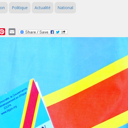
ion
Politique
Actualité
National
essage
Pinterest
Email