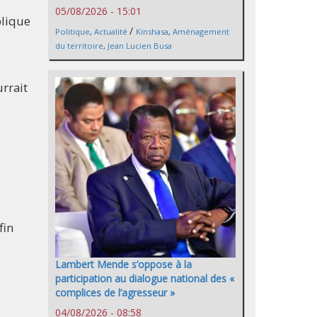
05/08/2026 - 15:01
blique
/
Politique
,
Actualité
Kinshasa
,
Aménagement
du territoire
,
Jean Lucien Busa
rrait
fin
Lambert Mende s’oppose à la
participation au dialogue national des «
complices de l’agresseur »
04/08/2026 - 08:58