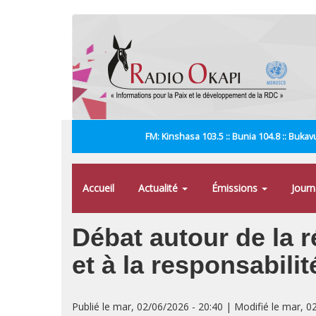
Aller
au
contenu
principal
FM: Kinshasa 103.5 :: Bunia 104.8 :: Bukavu
Accueil
Actualité
Émissions
Jour
Débat autour de la r
et à la responsabilit
Publié le mar, 02/06/2026 - 20:40 | Modifié le mar, 0