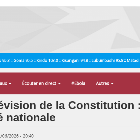
 95.3 :: Goma 95.5 :: Kindu 103.0 :: Kisangani 94.8 :: Lubumbashi 95.8 :: Matad
naux
Écouter en direct
#Ebola
Autres
évision de la Constitution 
é nationale
2/06/2026 - 20:40