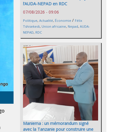
l’AUDA-NEPAD en RDC
07/08/2026 - 09:06
/
Politique
,
Actualité
,
Économie
Félix
Tshisekedi
,
Union africaine
,
Nepad
,
AUDA-
NEPAD
,
RDC
go
Maniema : un mémorandum signé
à
avec la Tanzanie pour construire une