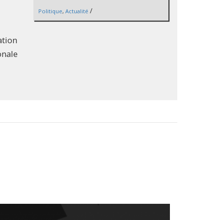
/
Politique
,
Actualité
ation
onale