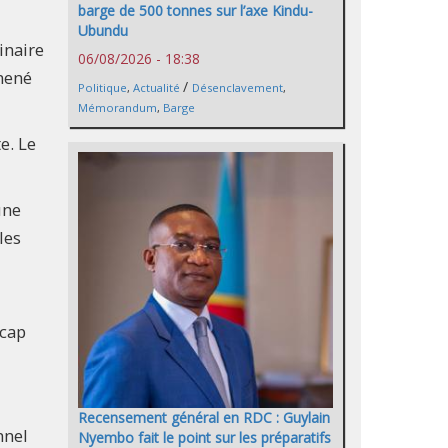
barge de 500 tonnes sur l’axe Kindu-
Ubundu
inaire
06/08/2026 - 18:38
 mené
/
Politique
,
Actualité
Désenclavement
,
Mémorandum
,
Barge
e. Le
une
les
 cap
Recensement général en RDC : Guylain
nnel
Nyembo fait le point sur les préparatifs