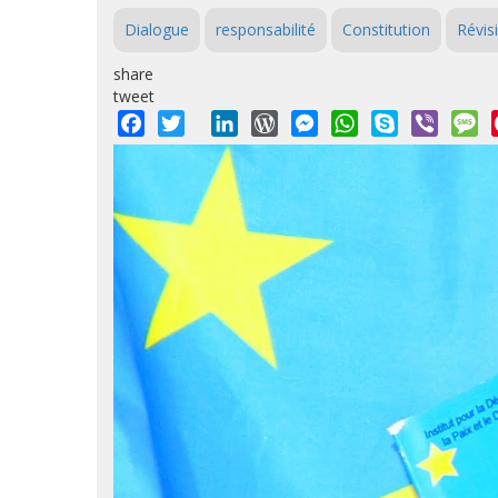
Dialogue
responsabilité
Constitution
Révis
share
tweet
Facebook
Twitter
LinkedIn
WordPress
Messenger
WhatsApp
Skype
Viber
M