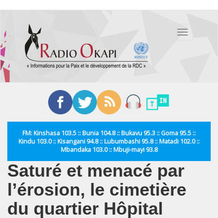
Aller
au
Toggle
contenu
navigation
principal
FM: Kinshasa 103.5 :: Bunia 104.8 :: Bukavu 95.3 :: Goma 95.5 ::
Kindu 103.0 :: Kisangani 94.8 :: Lubumbashi 95.8 :: Matadi 102.0 ::
Mbandaka 103.0 :: Mbuji-mayi 93.8
Saturé et menacé par
l’érosion, le cimetière
du quartier Hôpital