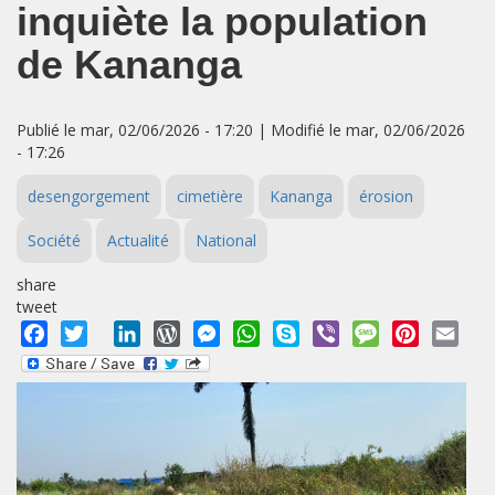
inquiète la population
de Kananga
Publié le mar, 02/06/2026 - 17:20 | Modifié le mar, 02/06/2026
- 17:26
desengorgement
cimetière
Kananga
érosion
Société
Actualité
National
share
tweet
Facebook
Twitter
LinkedIn
WordPress
Messenger
WhatsApp
Skype
Viber
Message
Pinterest
Emai