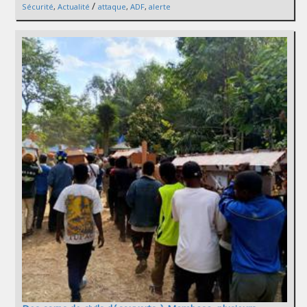
/
Sécurité
,
Actualité
attaque
,
ADF
,
alerte