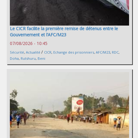
Le CICR facilite la première remise de détenus entre le
Gouvernement et l’AFC/M23
07/08/2026 - 10:45
/
Sécurité
,
Actualité
CICR
,
Echange des prisonniers
,
AFC/M23
,
RDC
,
Doha
,
Rutshuru
,
Beni