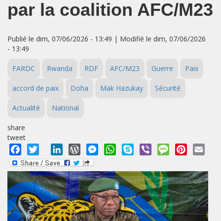
par la coalition AFC/M23
Publié le dim, 07/06/2026 - 13:49 | Modifié le dim, 07/06/2026
- 13:49
FARDC
Rwanda
RDF
AFC/M23
Guerre
Paix
accord de paix
Doha
Mak Hazukay
Sécurité
Actualité
National
share
tweet
Facebook
Twitter
LinkedIn
WordPress
Messenger
WhatsApp
Skype
Viber
Message
Pinterest
Emai