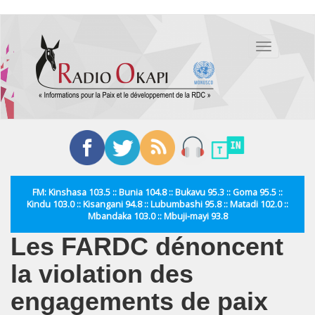
Aller
au
Toggle
contenu
navigation
principal
FM: Kinshasa 103.5 :: Bunia 104.8 :: Bukavu 95.3 :: Goma 95.5 ::
Kindu 103.0 :: Kisangani 94.8 :: Lubumbashi 95.8 :: Matadi 102.0 ::
Mbandaka 103.0 :: Mbuji-mayi 93.8
Les FARDC dénoncent
la violation des
engagements de paix