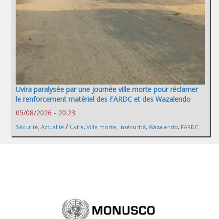
Uvira paralysée par une journée ville morte pour réclamer
le renforcement matériel des FARDC et des Wazalendo
05/08/2026 - 20:23
/
Sécurité
,
Actualité
Uvira
,
Ville morte
,
Insécurité
,
Wazalendo
,
FARDC