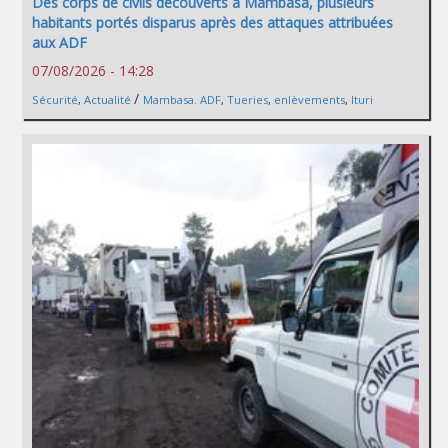
Des corps de civils découverts à Mambasa, plusieurs
habitants portés disparus après des attaques attribuées
aux ADF
07/08/2026 - 14:28
/
Sécurité
,
Actualité
Mambasa. ADF
,
Tueries
,
enlèvements
,
Ituri