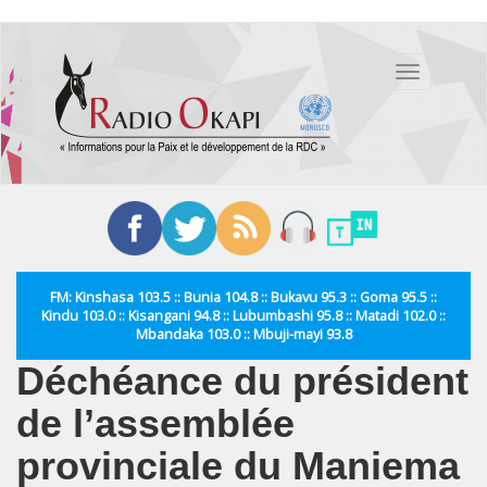
Aller
au
Toggle
contenu
navigation
principal
FM: Kinshasa 103.5 :: Bunia 104.8 :: Bukavu 95.3 :: Goma 95.5 ::
Kindu 103.0 :: Kisangani 94.8 :: Lubumbashi 95.8 :: Matadi 102.0 ::
Mbandaka 103.0 :: Mbuji-mayi 93.8
Déchéance du président
de l’assemblée
provinciale du Maniema