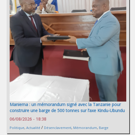
Maniema : un mémorandum signé avec la Tanzanie pour
construire une barge de 500 tonnes sur l’axe Kindu-Ubundu
06/08/2026 - 18:38
/
Politique
,
Actualité
Désenclavement
,
Mémorandum
,
Barge