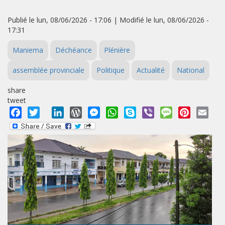
Publié le lun, 08/06/2026 - 17:06 | Modifié le lun, 08/06/2026 -
17:31
Maniema
Déchéance
Plénière
assemblée provinciale
Politique
Actualité
National
share
tweet
Facebook
Twitter
LinkedIn
WordPress
Messenger
WhatsApp
Skype
Viber
Message
Pinterest
Emai