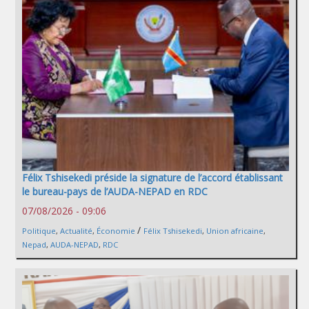
Félix Tshisekedi préside la signature de l’accord établissant
le bureau-pays de l’AUDA-NEPAD en RDC
07/08/2026 - 09:06
/
Politique
,
Actualité
,
Économie
Félix Tshisekedi
,
Union africaine
,
Nepad
,
AUDA-NEPAD
,
RDC