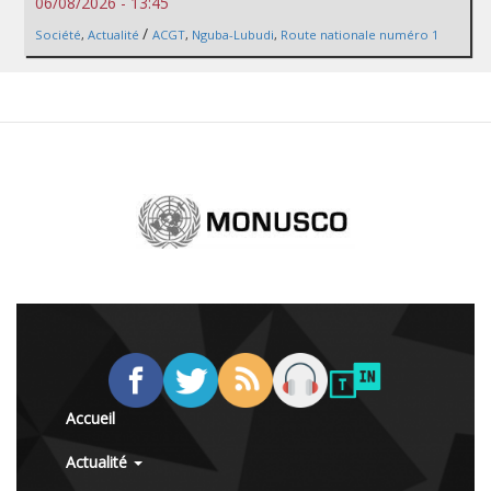
06/08/2026 - 13:45
/
Société
,
Actualité
ACGT
,
Nguba-Lubudi
,
Route nationale numéro 1
Accueil
Actualité