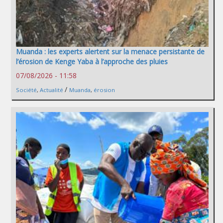
Muanda : les experts alertent sur la menace persistante de
l’érosion de Kenge Yaba à l’approche des pluies
07/08/2026 - 11:58
/
Société
,
Actualité
Muanda
,
érosion