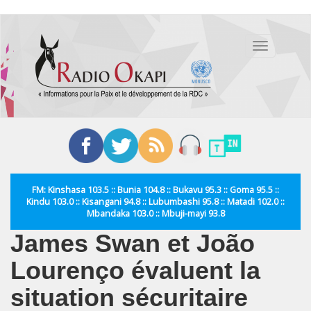
Aller
au
Toggle
contenu
navigation
principal
FM: Kinshasa 103.5 :: Bunia 104.8 :: Bukavu 95.3 :: Goma 95.5 ::
Kindu 103.0 :: Kisangani 94.8 :: Lubumbashi 95.8 :: Matadi 102.0 ::
Mbandaka 103.0 :: Mbuji-mayi 93.8
James Swan et João
Lourenço évaluent la
situation sécuritaire