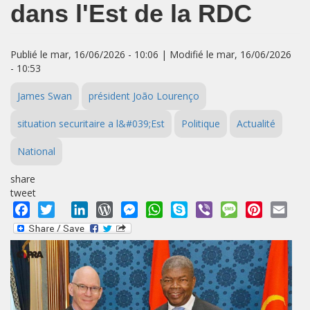
dans l'Est de la RDC
Publié le mar, 16/06/2026 - 10:06 | Modifié le mar, 16/06/2026
- 10:53
James Swan
président João Lourenço
situation securitaire a l&#039;Est
Politique
Actualité
National
share
tweet
Facebook
Twitter
LinkedIn
WordPress
Messenger
WhatsApp
Skype
Viber
Message
Pinterest
Emai