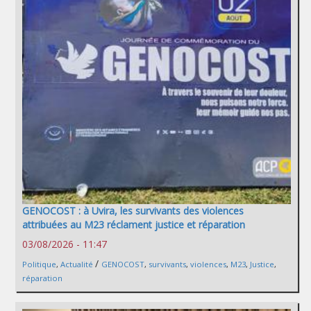
GENOCOST : à Uvira, les survivants des violences
attribuées au M23 réclament justice et réparation
03/08/2026 - 11:47
/
Politique
,
Actualité
GENOCOST
,
survivants
,
violences
,
M23
,
Justice
,
réparation