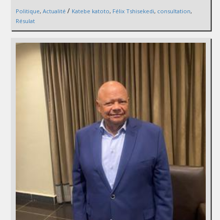
/
Politique
,
Actualité
Katebe katoto
,
Félix Tshisekedi
,
consultation
,
Résulat