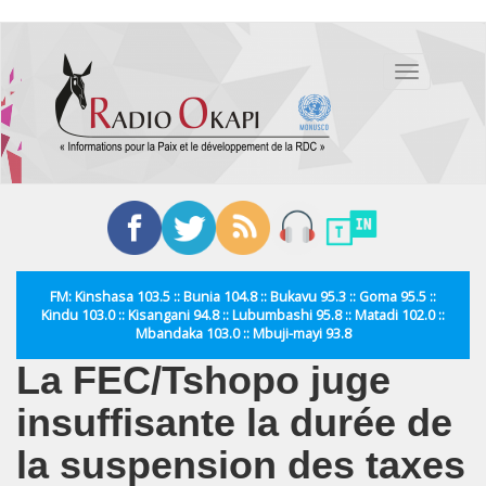
Aller
au
Toggle
contenu
navigation
principal
FM: Kinshasa 103.5 :: Bunia 104.8 :: Bukavu 95.3 :: Goma 95.5 ::
Kindu 103.0 :: Kisangani 94.8 :: Lubumbashi 95.8 :: Matadi 102.0 ::
Mbandaka 103.0 :: Mbuji-mayi 93.8
La FEC/Tshopo juge
insuffisante la durée de
la suspension des taxes