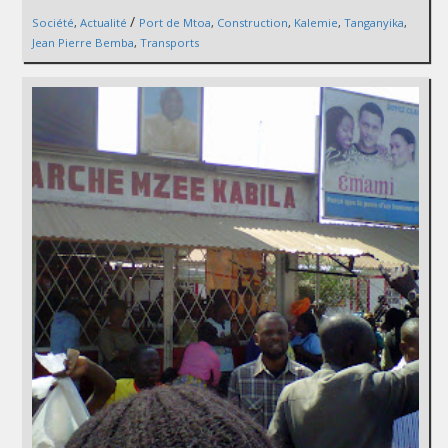
/
Société
,
Actualité
Port de Mtoa
,
Construction
,
Kalemie
,
Tanganyika
,
Jean Pierre Bemba
,
Transports