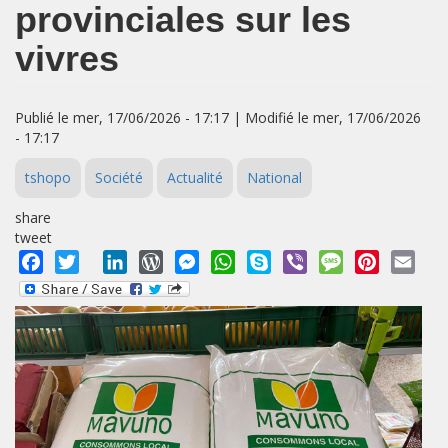
provinciales sur les
vivres
Publié le mer, 17/06/2026 - 17:17 | Modifié le mer, 17/06/2026
- 17:17
tshopo
Société
Actualité
National
share
tweet
Facebook
Twitter
LinkedIn
WordPress
Messenger
WhatsApp
Skype
Viber
Message
Pinterest
Emai