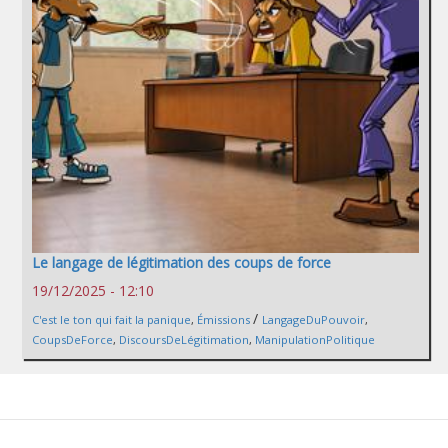
Le langage de légitimation des coups de force
19/12/2025 - 12:10
/
C'est le ton qui fait la panique
,
Émissions
LangageDuPouvoir
,
CoupsDeForce
,
DiscoursDeLégitimation
,
ManipulationPolitique