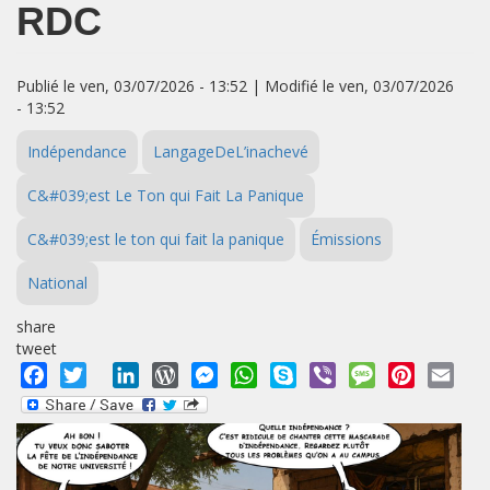
RDC
Publié le ven, 03/07/2026 - 13:52 | Modifié le ven, 03/07/2026
- 13:52
Indépendance
LangageDeL’inachevé
C&#039;est Le Ton qui Fait La Panique
C&#039;est le ton qui fait la panique
Émissions
National
share
tweet
Facebook
Twitter
LinkedIn
WordPress
Messenger
WhatsApp
Skype
Viber
Message
Pinterest
Emai