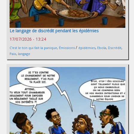
Le langage de discrédit pendant les épidémies
17/07/2026 - 13:24
/
C'est le ton qui fait la panique
,
Émissions
épidémies
,
Ebola
,
Dscrédit
,
Paix
,
langage