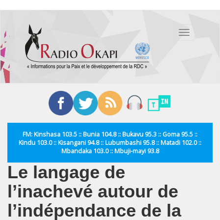
Aller
au
Toggle
contenu
navigation
principal
FM: Kinshasa 103.5 :: Bunia 104.8 :: Bukavu 95.3 :: Goma 95.5 ::
Kindu 103.0 :: Kisangani 94.8 :: Lubumbashi 95.8 :: Matadi 102.0 ::
Mbandaka 103.0 :: Mbuji-mayi 93.8
Le langage de
l’inachevé autour de
l’indépendance de la