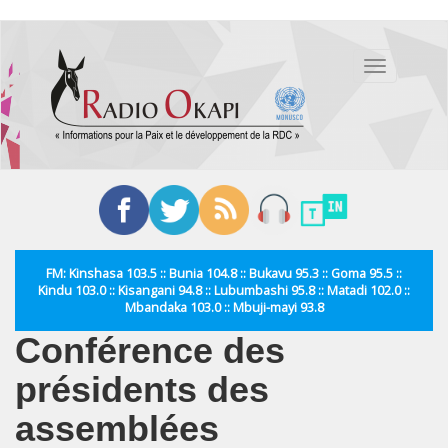
Aller
au
Toggle
contenu
navigation
principal
FM: Kinshasa 103.5 :: Bunia 104.8 :: Bukavu 95.3 :: Goma 95.5 ::
Kindu 103.0 :: Kisangani 94.8 :: Lubumbashi 95.8 :: Matadi 102.0 ::
Mbandaka 103.0 :: Mbuji-mayi 93.8
Conférence des
présidents des
assemblées