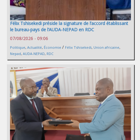
Félix Tshisekedi préside la signature de l’accord établissant
le bureau-pays de l’AUDA-NEPAD en RDC
07/08/2026 - 09:06
/
Politique
,
Actualité
,
Économie
Félix Tshisekedi
,
Union africaine
,
Nepad
,
AUDA-NEPAD
,
RDC