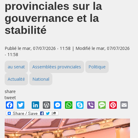
provinciales sur la
gouvernance et la
stabilité
Publié le mar, 07/07/2026 - 11:58 | Modifié le mar, 07/07/2026
- 11:58
au senat
Assemblées provinciales
Politique
Actualité
National
share
tweet
Facebook
Twitter
LinkedIn
WordPress
Messenger
WhatsApp
Skype
Viber
Message
Pinterest
Emai