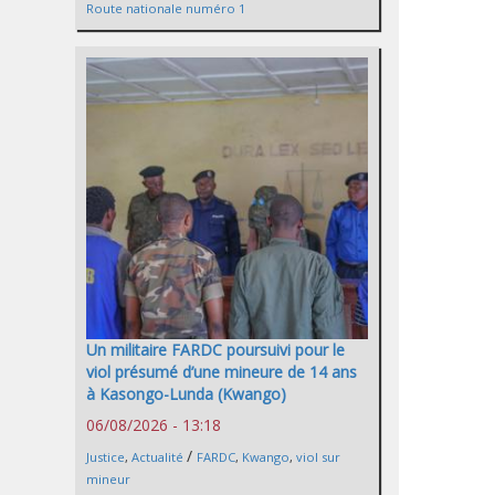
Route nationale numéro 1
Un militaire FARDC poursuivi pour le
viol présumé d’une mineure de 14 ans
à Kasongo-Lunda (Kwango)
06/08/2026 - 13:18
/
Justice
,
Actualité
FARDC
,
Kwango
,
viol sur
mineur