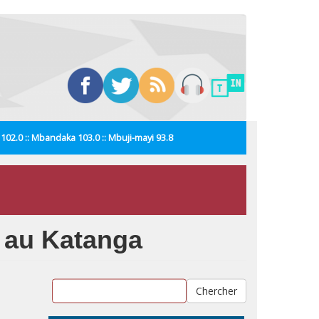
i 102.0 :: Mbandaka 103.0 :: Mbuji-mayi 93.8
s au Katanga
Chercher