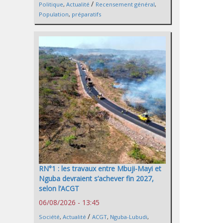
/
Politique
,
Actualité
Recensement général
,
Population
,
préparatifs
RN°1 : les travaux entre Mbuji-Mayi et
Nguba devraient s’achever fin 2027,
selon l’ACGT
06/08/2026 - 13:45
/
Société
,
Actualité
ACGT
,
Nguba-Lubudi
,