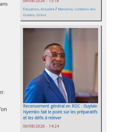
06/08/2026 - 15:18
 ans
/
Éducation
,
Actualité
Maniema
,
Collation des
Grades
,
Grève
r.
Recensement général en RDC : Guylain
’on
Nyembo fait le point sur les préparatifs
et les défis à relever
06/08/2026 - 14:24