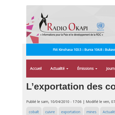
Aller
au
contenu
principal
FM: Kinshasa 103.5 :: Bunia 104.8 :: Bukavu
Accueil
Actualité
Émissions
Jour
L’exportation des c
Publié le sam, 10/04/2010 - 17:06 | Modifié le ven, 0
cobalt
cuivre
exportation
mines
Actuali