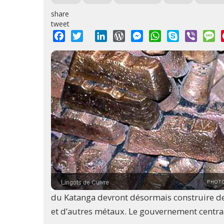
share
tweet
Facebook
Twitter
LinkedIn
WordPress
Messenger
WhatsApp
Skype
Viber
M
du Katanga devront désormais construire de
et d’autres métaux. Le gouvernement central