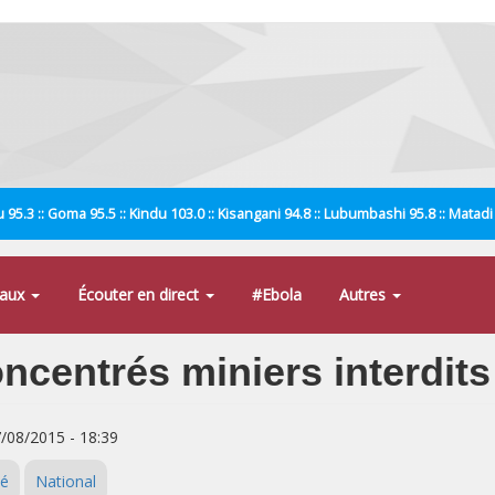
 95.3 :: Goma 95.5 :: Kindu 103.0 :: Kisangani 94.8 :: Lubumbashi 95.8 :: Matad
naux
Écouter en direct
#Ebola
Autres
oncentrés miniers interdit
7/08/2015 - 18:39
té
National