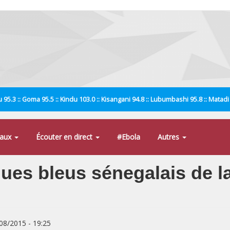
 95.3 :: Goma 95.5 :: Kindu 103.0 :: Kisangani 94.8 :: Lubumbashi 95.8 :: Matad
naux
Écouter en direct
#Ebola
Autres
ues bleus sénegalais de la
/08/2015 - 19:25