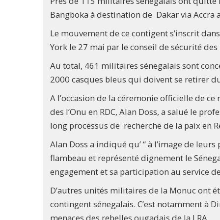
Près de 115 militaires sénegalais ont quitté
Bangboka à destination de Dakar via Accra 
Le mouvement de ce contigent s’inscrit dans
York le 27 mai par le conseil de sécurité des
Au total, 461 militaires sénegalais sont conc
2000 casques bleus qui doivent se retirer d
A l’occasion de la céremonie officielle de ce r
des l’Onu en RDC, Alan Doss, a salué le prof
long processus de recherche de la paix en
Alan Doss a indiqué qu’ “ à l’image de leur
flambeau et représenté dignement le Sénega
engagement et sa participation au service de l
D’autres unités militaires de la Monuc ont é
contingent sénegalais. C’est notamment à Ding
menaces des rebelles ougadais de la LRA