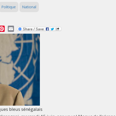
Politique
National
essage
Pinterest
Email
ques bleus sénégalais