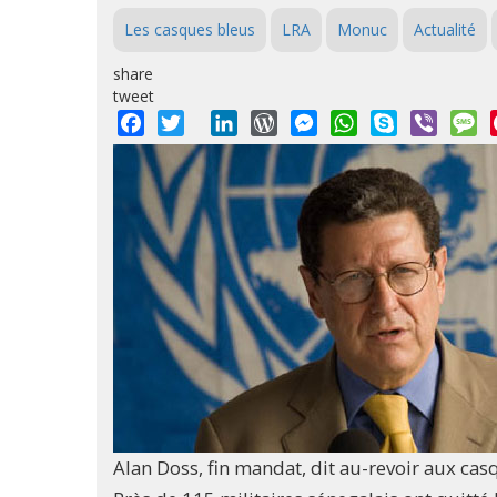
Les casques bleus
LRA
Monuc
Actualité
share
tweet
Facebook
Twitter
LinkedIn
WordPress
Messenger
WhatsApp
Skype
Viber
M
Alan Doss, fin mandat, dit au-revoir aux cas