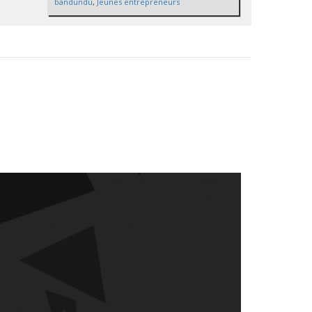
bandundu
,
Jeunes entrepreneurs