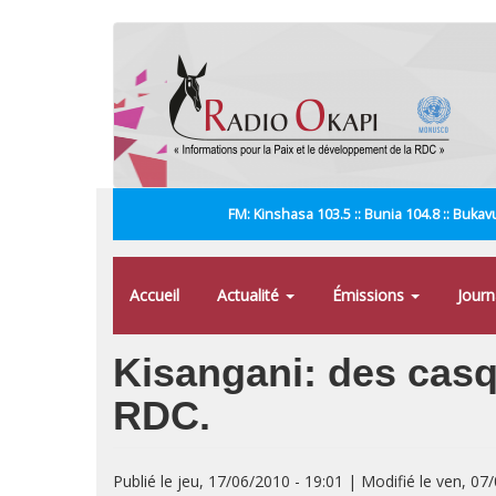
Aller
au
contenu
principal
FM: Kinshasa 103.5 :: Bunia 104.8 :: Bukavu
Accueil
Actualité
Émissions
Jour
Kisangani: des casq
RDC.
Publié le jeu, 17/06/2010 - 19:01 | Modifié le ven, 07