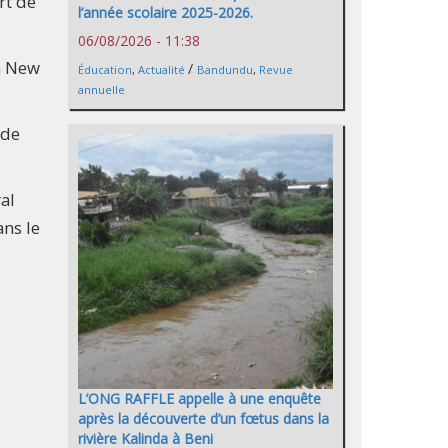
rt de
l’année scolaire 2025-2026.
06/08/2026 - 11:38
 à New
/
Éducation
,
Actualité
Bandundu
,
Revue
annuelle
 de
ral
ans le
L’ONG RAFFLE appelle à une enquête
après la découverte d’un fœtus dans la
rivière Kalinda à Beni