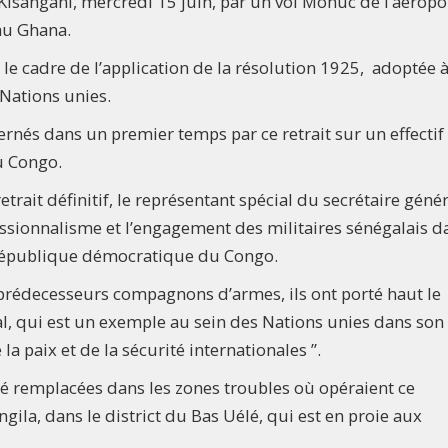
 Kisangani, mercredi 15 juin, par un vol Monuc de l’aéropo
au Ghana.
 le cadre de l’application de la résolution 1925, adoptée
 Nations unies.
ernés dans un premier temps par ce retrait sur un effectif
u Congo.
etrait définitif, le représentant spécial du secrétaire géné
essionnalisme et l’engagement des militaires sénégalais d
 République démocratique du Congo.
s prédecesseurs compagnons d’armes, ils ont porté haut le
l, qui est un exemple au sein des Nations unies dans son
a paix et de la sécurité internationales ”.
té remplacées dans les zones troubles où opéraient ce
ila, dans le district du Bas Uélé, qui est en proie aux