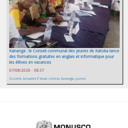
Kananga : le Conseil communal des jeunes de Katoka lance
des formations gratuites en anglais et informatique pour
les élèves en vacances
07/08/2026 - 08:37
/
Société
,
Actualité
Kasaï central
,
Kananga
,
jeunes