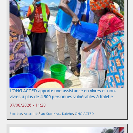
L’ONG ACTED apporte une assistance en vivres et non-
vivres à plus de 4 300 personnes vulnérables à Kalehe
07/08/2026 - 11:28
/
Société
,
Actualité
au Sud-Kivu
,
Kalehe
,
ONG ACTED