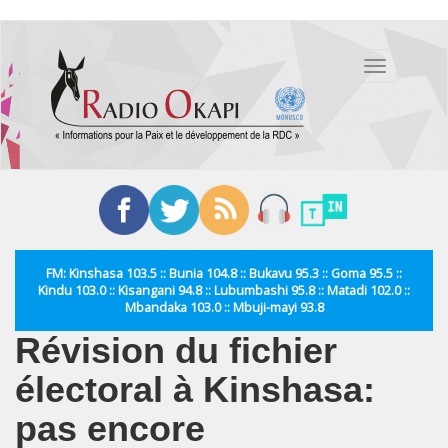
Aller
au
Toggle
contenu
navigation
principal
FM: Kinshasa 103.5 :: Bunia 104.8 :: Bukavu 95.3 :: Goma 95.5 ::
Kindu 103.0 :: Kisangani 94.8 :: Lubumbashi 95.8 :: Matadi 102.0 ::
Mbandaka 103.0 :: Mbuji-mayi 93.8
Révision du fichier
électoral à Kinshasa:
pas encore