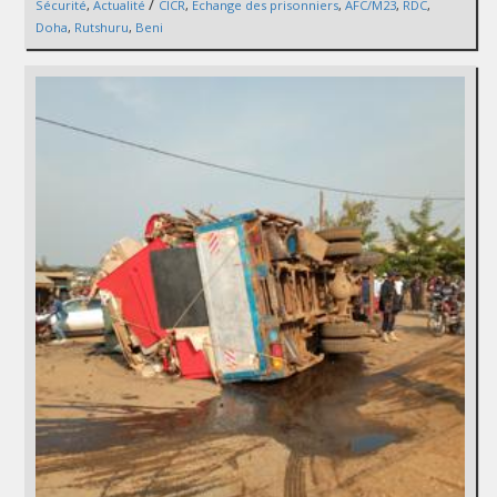
/
Sécurité
,
Actualité
CICR
,
Echange des prisonniers
,
AFC/M23
,
RDC
,
Doha
,
Rutshuru
,
Beni