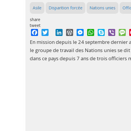
Asile
Disparition forcée
Nations unies
Offic
share
tweet
Facebook
Twitter
LinkedIn
WordPress
Messenger
WhatsApp
Skype
Viber
M
En mission depuis le 24 septembre dernier a
le groupe de travail des Nations unies se dit
dans ce pays depuis 7 ans de trois officiers 