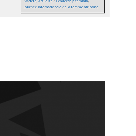
/
Société
,
Actualité
Leadership féminin
,
journée internationale de la femme africaine