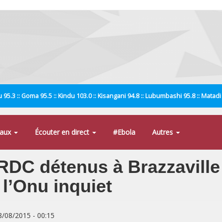
 95.3 :: Goma 95.5 :: Kindu 103.0 :: Kisangani 94.8 :: Lubumbashi 95.8 :: Matad
naux
Écouter en direct
#Ebola
Autres
a RDC détenus à Brazzaville
 l’Onu inquiet
8/08/2015 - 00:15