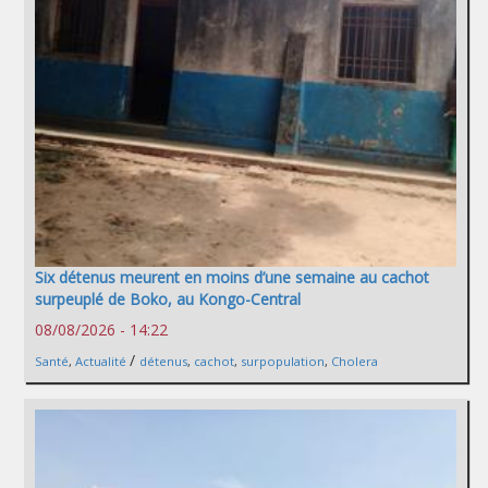
Six détenus meurent en moins d’une semaine au cachot
surpeuplé de Boko, au Kongo-Central
08/08/2026 - 14:22
/
Santé
,
Actualité
détenus
,
cachot
,
surpopulation
,
Cholera