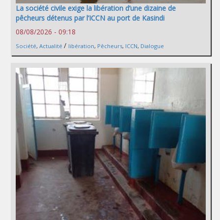
La société civile exige la libération d’une dizaine de
pêcheurs détenus par l’ICCN au port de Kasindi
08/08/2026 - 09:18
/
Société
,
Actualité
libération
,
Pêcheurs
,
ICCN
,
Dialogue