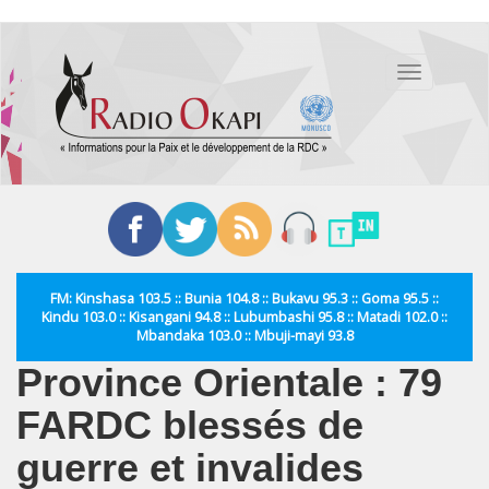
Aller
au
Toggle
contenu
navigation
principal
FM: Kinshasa 103.5 :: Bunia 104.8 :: Bukavu 95.3 :: Goma 95.5 ::
Kindu 103.0 :: Kisangani 94.8 :: Lubumbashi 95.8 :: Matadi 102.0 ::
Mbandaka 103.0 :: Mbuji-mayi 93.8
Province Orientale : 79
FARDC blessés de
guerre et invalides