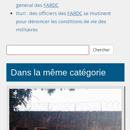
général des
FARDC
Ituri : des officiers des
FARDC
se mutinent
pour dénoncer les conditions de vie des
militaires
Chercher
Dans la même catégorie