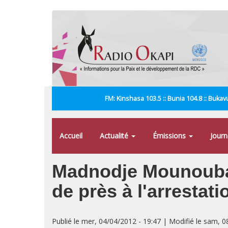
Aller
au
contenu
principal
FM: Kinshasa 103.5 :: Bunia 104.8 :: Bukavu
Accueil
Actualité
Émissions
Jour
Madnodje Mounoubai 
de près à l'arresta
Publié le mer, 04/04/2012 - 19:47 | Modifié le sam, 0