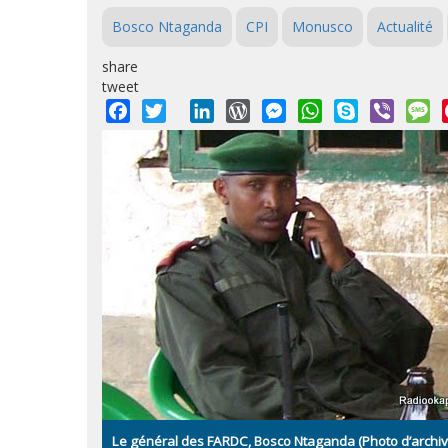
Bosco Ntaganda
CPI
Monusco
Actualité
share
tweet
Facebook
Twitter
LinkedIn
WordPress
Messenger
WhatsApp
Skype
Viber
M
Le général des FARDC, Bosco Ntaganda (Photo d’archiv