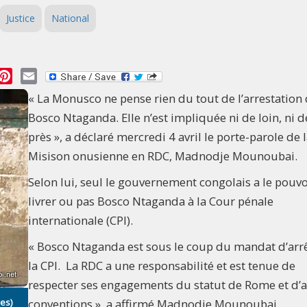
Justice
National
essage
Pinterest
Email
« La Monusco ne pense rien du tout de l’arrestation
Bosco Ntaganda. Elle n’est impliquée ni de loin, ni d
près », a déclaré mercredi 4 avril le porte-parole de 
Misison onusienne en RDC, Madnodje Mounoubai.
Selon lui, seul le gouvernement congolais a le pouvo
livrer ou pas Bosco Ntaganda à la Cour pénale
internationale (CPI).
« Bosco Ntaganda est sous le coup du mandat d’arr
la CPI. La RDC a une responsabilité et est tenue de
respecter ses engagements du statut de Rome et d’
es)
conventions », a affirmé Madnodje Mounoubai.