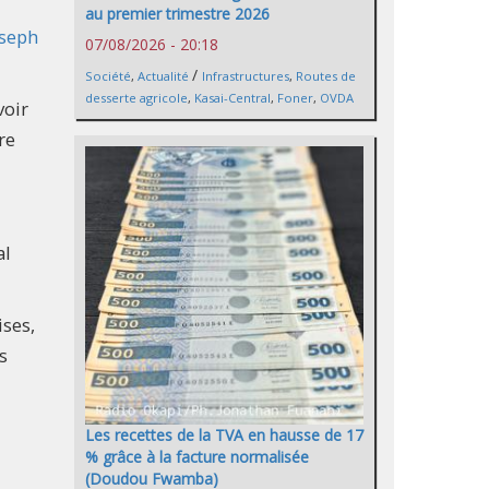
au premier trimestre 2026
oseph
07/08/2026 - 20:18
/
Société
,
Actualité
Infrastructures
,
Routes de
desserte agricole
,
Kasai-Central
,
Foner
,
OVDA
voir
re
al
ises,
s
Les recettes de la TVA en hausse de 17
% grâce à la facture normalisée
(Doudou Fwamba)