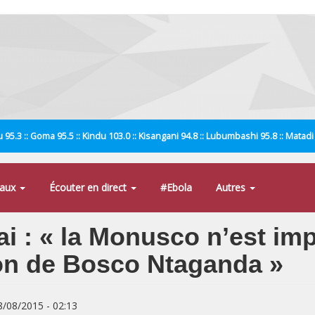
 95.3 :: Goma 95.5 :: Kindu 103.0 :: Kisangani 94.8 :: Lubumbashi 95.8 :: Matad
naux
Écouter en direct
#Ebola
Autres
: « la Monusco n’est impli
tion de Bosco Ntaganda »
8/08/2015 - 02:13