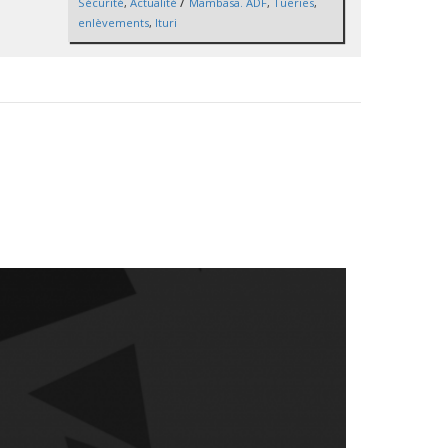
/
Sécurité
,
Actualité
Mambasa. ADF
,
Tueries
,
enlèvements
,
Ituri