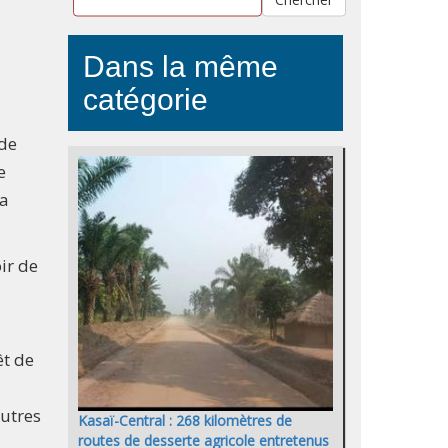
Dans la même
catégorie
 de
e
la
ir de
êt de
autres
Kasaï-Central : 268 kilomètres de
routes de desserte agricole entretenus