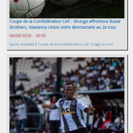
Coupe de la Confédération CAF : Virunga affrontera Bazar
Brothers, Maniema Union entre directement au 2e tour
06/08/2026 - 20:50
/
Sport
,
Actualité
Coupe de la Confédération
,
Caf
,
Tirage au sort