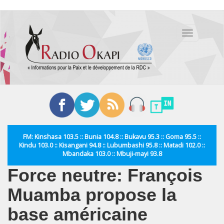
Aller
au
Toggle
contenu
navigation
principal
FM: Kinshasa 103.5 :: Bunia 104.8 :: Bukavu 95.3 :: Goma 95.5 ::
Kindu 103.0 :: Kisangani 94.8 :: Lubumbashi 95.8 :: Matadi 102.0 ::
Mbandaka 103.0 :: Mbuji-mayi 93.8
Force neutre: François
Muamba propose la
base américaine