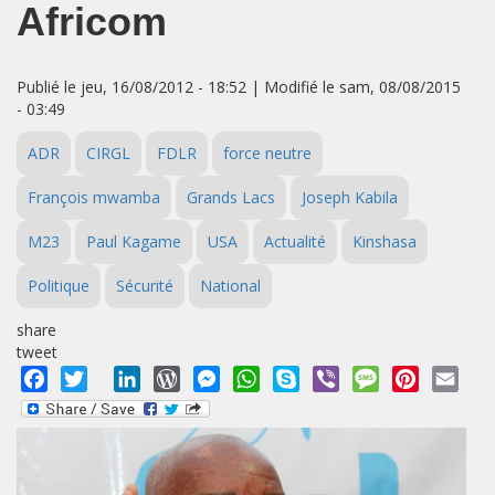
Africom
Publié le jeu, 16/08/2012 - 18:52 | Modifié le sam, 08/08/2015
- 03:49
ADR
CIRGL
FDLR
force neutre
François mwamba
Grands Lacs
Joseph Kabila
M23
Paul Kagame
USA
Actualité
Kinshasa
Politique
Sécurité
National
share
tweet
Facebook
Twitter
LinkedIn
WordPress
Messenger
WhatsApp
Skype
Viber
Message
Pinterest
Emai