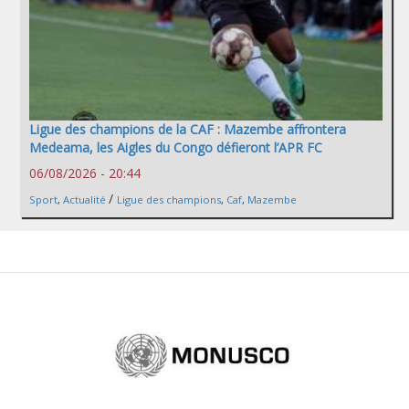
Ligue des champions de la CAF : Mazembe affrontera
Medeama, les Aigles du Congo défieront l’APR FC
06/08/2026 - 20:44
/
Sport
,
Actualité
Ligue des champions
,
Caf
,
Mazembe