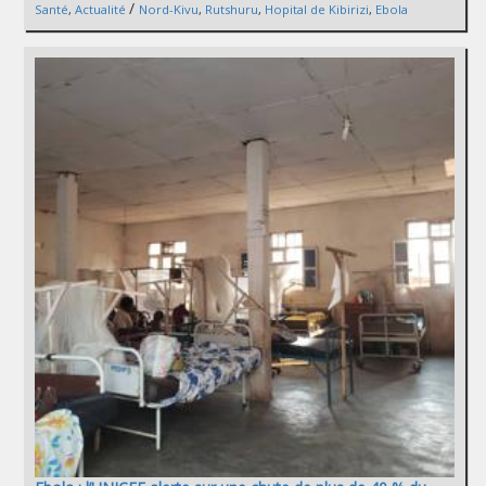
/
Santé
,
Actualité
Nord-Kivu
,
Rutshuru
,
Hopital de Kibirizi
,
Ebola