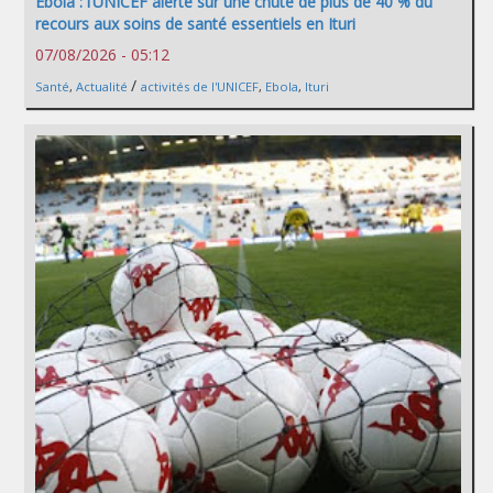
Ebola : l’UNICEF alerte sur une chute de plus de 40 % du
recours aux soins de santé essentiels en Ituri
07/08/2026 - 05:12
/
Santé
,
Actualité
activités de l'UNICEF
,
Ebola
,
Ituri