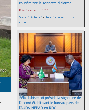
routière tire la sonnette d'alarme
07/08/2026 - 09:11
/
Société
,
Actualité
Ituri
,
Bunia
,
accidents de
circulation
.
Félix Tshisekedi préside la signature de
e
l’accord établissant le bureau-pays de
l’AUDA-NEPAD en RDC
.