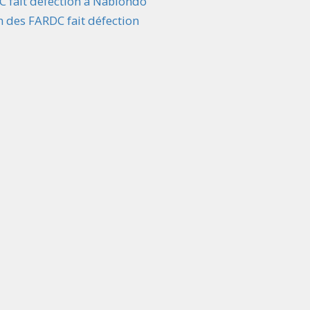
C fait défection à Nabiondo
n des FARDC fait défection