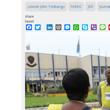
colonel John Tshibangu
FARDC
JED
Journal
share
tweet
Facebook
Twitter
LinkedIn
WordPress
Messenger
WhatsApp
Skype
Viber
M