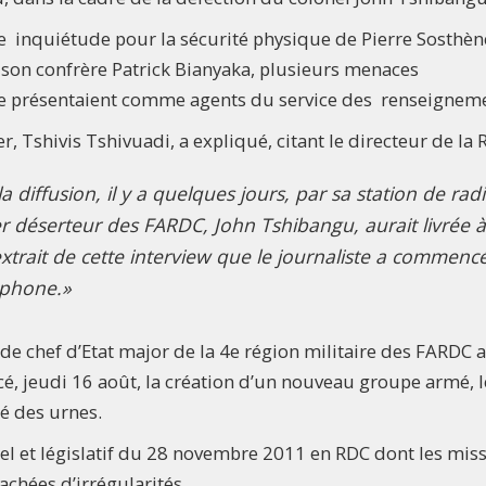
e inquiétude pour la sécurité physique de Pierre Sosthèn
c son confrère Patrick Bianyaka, plusieurs menaces
 présentaient comme agents du service des renseigneme
r, Tshivis Tshivuadi, a expliqué, citant le directeur de la 
 diffusion, il y a quelques jours, par sa station de rad
ier déserteur des FARDC, John Tshibangu, aurait livrée à
’extrait de cette interview que le journaliste a commenc
éphone.»
 de chef d’Etat major de la 4e région militaire des FARDC 
ncé, jeudi 16 août, la création d’un nouveau groupe armé, l
é des urnes.
el et législatif du 28 novembre 2011 en RDC dont les mis
achées d’irrégularités.