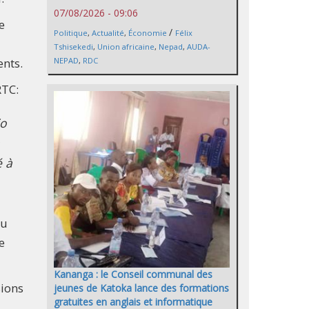
07/08/2026 - 09:06
e
/
Politique
,
Actualité
,
Économie
Félix
Tshisekedi
,
Union africaine
,
Nepad
,
AUDA-
nts.
NEPAD
,
RDC
RTC:
io
é à
au
e
Kananga : le Conseil communal des
sions
jeunes de Katoka lance des formations
gratuites en anglais et informatique