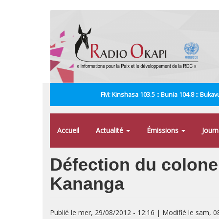
Aller
au
contenu
principal
FM: Kinshasa 103.5 :: Bunia 104.8 :: Bukavu
Accueil
Actualité
Émissions
Jour
Défection du colonel
Kananga
Publié le mer, 29/08/2012 - 12:16 | Modifié le sam, 0