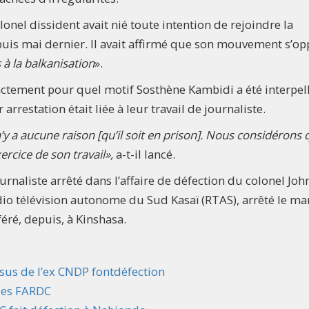
lonel dissident avait nié toute intention de rejoindre la
uis mai dernier. Il avait affirmé que son mouvement s’op
à la balkanisation
».
actement pour quel motif Sosthène Kambidi a été interpellé
arrestation était liée à leur travail de journaliste.
’y a aucune raison [qu’il soit en prison]. Nous considérons 
ercice de son travail»,
a-t-il lancé.
rnaliste arrêté dans l’affaire de défection du colonel Joh
io télévision autonome du Sud Kasaï (RTAS), arrêté le ma
féré, depuis, à Kinshasa.
ssus de l’ex CNDP fontdéfection
 des FARDC