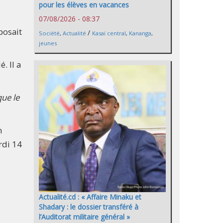
pour les élèves en vacances
07/08/2026 - 08:37
posait
/
Société
,
Actualité
Kasaï central
,
Kananga
,
jeunes
. Il a
que le
n
rdi 14
Actualité.cd : « Affaire Minaku et
Shadary : le dossier transféré à
l’Auditorat militaire général »