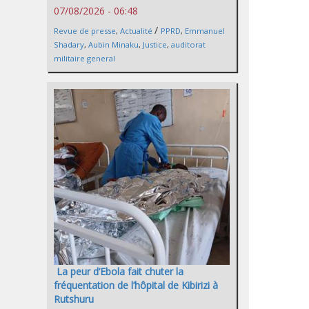
07/08/2026 - 06:48
/
Revue de presse
,
Actualité
PPRD
,
Emmanuel
Shadary
,
Aubin Minaku
,
Justice
,
auditorat
militaire general
La peur d’Ebola fait chuter la
fréquentation de l’hôpital de Kibirizi à
Rutshuru