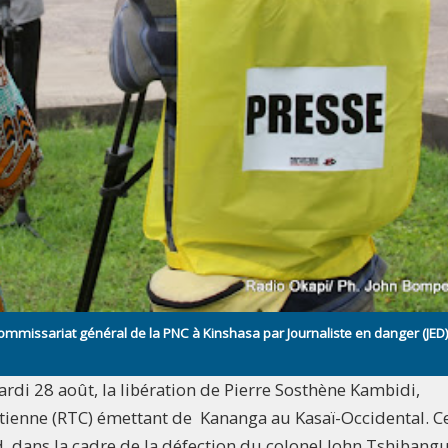
mmissariat général de la PNC à Kinshasa par Journaliste en danger (JED)
ardi 28 août, la libération de Pierre Sosthène Kambidi,
rétienne (RTC) émettant de Kananga au Kasaï-Occidental. C
Jed, dans la cadre de la défection du colonel John Tshibangu