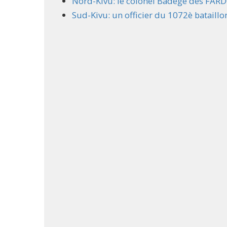
Nord-Kivu: le colonel Badege des FARD
Sud-Kivu: un officier du 1072è bataillo