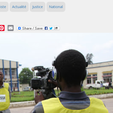
iste
Actualité
Justice
National
essage
Pinterest
Email