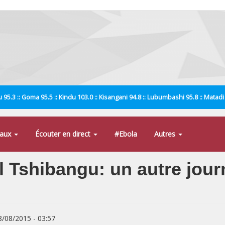
 95.3 :: Goma 95.5 :: Kindu 103.0 :: Kisangani 94.8 :: Lubumbashi 95.8 :: Matad
naux
Écouter en direct
#Ebola
Autres
 Tshibangu: un autre journ
8/08/2015 - 03:57