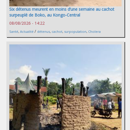
Six détenus meurent en moins d’une semaine au cachot
surpeuplé de Boko, au Kongo-Central
08/08/2026 - 14:22
/
Santé
,
Actualité
détenus
,
cachot
,
surpopulation
,
Cholera