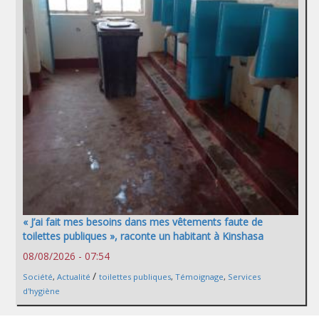
« J’ai fait mes besoins dans mes vêtements faute de
toilettes publiques », raconte un habitant à Kinshasa
08/08/2026 - 07:54
/
Société
,
Actualité
toilettes publiques
,
Témoignage
,
Services
d'hygiène