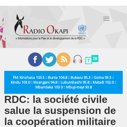
Aller
au
Toggle
contenu
navigation
principal
FM: Kinshasa 103.5 :: Bunia 104.8 :: Bukavu 95.3 :: Goma 95.5 ::
Kindu 103.0 :: Kisangani 94.8 :: Lubumbashi 95.8 :: Matadi 102.0 ::
Mbandaka 103.0 :: Mbuji-mayi 93.8
RDC: la société civile
salue la suspension de
la coopération militaire