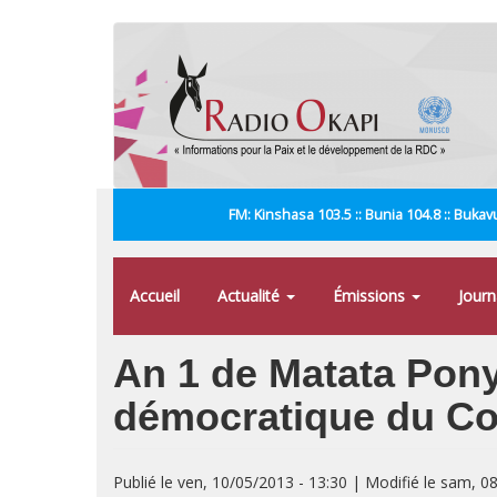
Aller
au
contenu
principal
FM: Kinshasa 103.5 :: Bunia 104.8 :: Bukavu
Accueil
Actualité
Émissions
Jour
An 1 de Matata Pony
démocratique du Co
Publié le ven, 10/05/2013 - 13:30 | Modifié le sam, 0