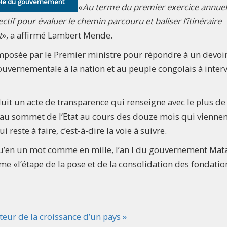
role du gouvernement
«
Au terme du premier exercice annuel
ectif pour évaluer le chemin parcouru et baliser l’itinéraire
t
», a affirmé Lambert Mende.
n imposée par le Premier ministre pour répondre à un devoi
ouvernementale à la nation et au peuple congolais à interv
it un acte de transparence qui renseigne avec le plus de
sé au sommet de l’Etat au cours des douze mois qui vienne
reste à faire, c’est-à-dire la voie à suivre.
u’en un mot comme en mille, l’an I du gouvernement Mat
mme «l’étape de la pose et de la consolidation des fondatio
teur de la croissance d’un pays »