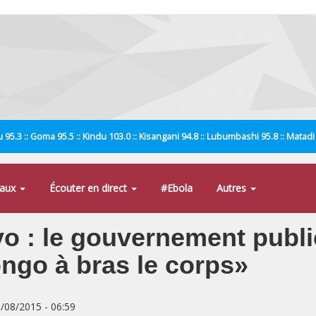
 95.3 :: Goma 95.5 :: Kindu 103.0 :: Kisangani 94.8 :: Lubumbashi 95.8 :: Matad
naux
Écouter en direct
#Ebola
Autres
o : le gouvernement publi
ngo à bras le corps»
8/08/2015 - 06:59