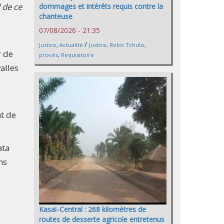
 de ce
dommages et intérêts requis contre la
chanteuse
07/08/2026 - 21:35
/
Justice
,
Actualité
Justice
,
Rebo Tchulo
,
r de
procès
,
Requisitoire
alles
nt de
ata
ns
Kasaï-Central : 268 kilomètres de
routes de desserte agricole entretenus