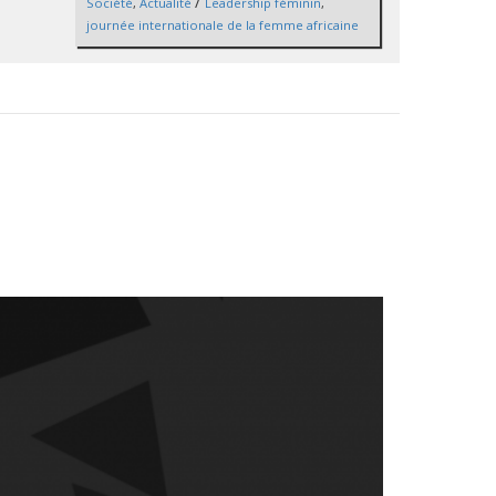
/
Société
,
Actualité
Leadership féminin
,
journée internationale de la femme africaine