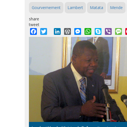
Gourvernement
Lambert
Matata
Mende
share
tweet
Facebook
Twitter
LinkedIn
WordPress
Messenger
WhatsApp
Skype
Viber
M