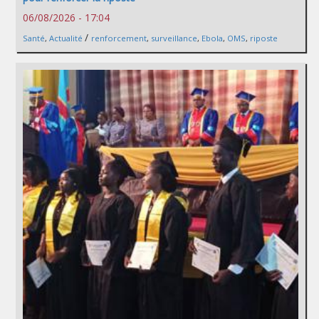
06/08/2026 - 17:04
/
Santé
,
Actualité
renforcement
,
surveillance
,
Ebola
,
OMS
,
riposte