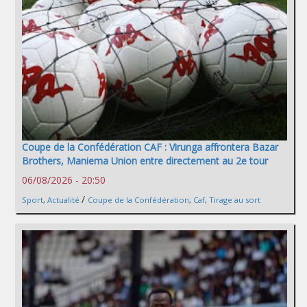
Coupe de la Confédération CAF : Virunga affrontera Bazar
Brothers, Maniema Union entre directement au 2e tour
06/08/2026 - 20:50
/
Sport
,
Actualité
Coupe de la Confédération
,
Caf
,
Tirage au sort