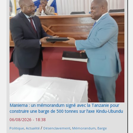
Maniema : un mémorandum signé avec la Tanzanie pour
construire une barge de 500 tonnes sur l’axe Kindu-Ubundu
06/08/2026 - 18:38
/
Politique
,
Actualité
Désenclavement
,
Mémorandum
,
Barge