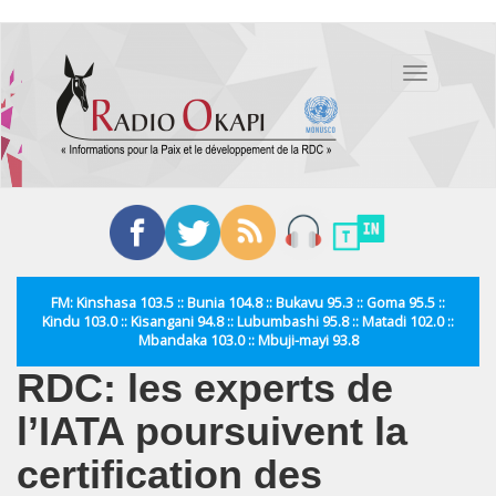
Aller
au
Toggle
contenu
navigation
principal
FM: Kinshasa 103.5 :: Bunia 104.8 :: Bukavu 95.3 :: Goma 95.5 ::
Kindu 103.0 :: Kisangani 94.8 :: Lubumbashi 95.8 :: Matadi 102.0 ::
Mbandaka 103.0 :: Mbuji-mayi 93.8
RDC: les experts de
l’IATA poursuivent la
certification des