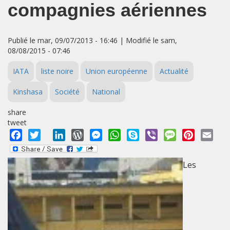
compagnies aériennes
Publié le mar, 09/07/2013 - 16:46 | Modifié le sam,
08/08/2015 - 07:46
IATA
liste noire
Union européenne
Actualité
Kinshasa
Société
National
share
tweet
Facebook
Twitter
LinkedIn
WordPress
Messenger
WhatsApp
Skype
Viber
Message
Pinterest
Emai
Les