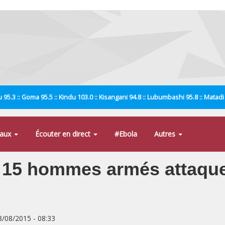
 95.3 :: Goma 95.5 :: Kindu 103.0 :: Kisangani 94.8 :: Lubumbashi 95.8 :: Matad
naux
Écouter en direct
#Ebola
Autres
: 15 hommes armés attaquen
8/08/2015 - 08:33