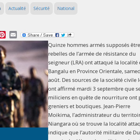
a
Actualité
Sécurité
National
essage
Pinterest
Email
Quinze hommes armés supposés être
rebelles de l’armée de résistance du
seigneur (LRA) ont attaqué la localité
Bangalu en Province Orientale, samed
août. Des sources de la société civile 
ont affirmé mardi 3 septembre que s
miliciens en quête de nourriture ont p
greniers et boutiques. Jean-Pierre
Moikima, l’administrateur du territoi
Niangara où se trouve la localité atta
indique que l’autorité militaire de D