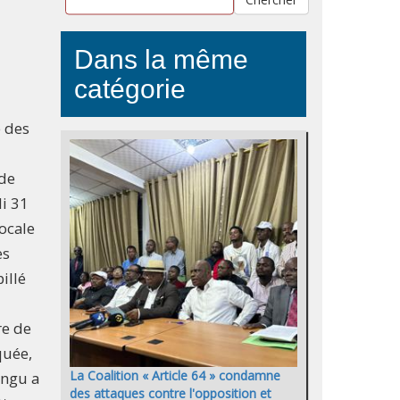
Dans la même
catégorie
 des
 de
i 31
locale
es
illé
re de
quée,
La Coalition « Article 64 » condamne
ungu a
des attaques contre l'opposition et