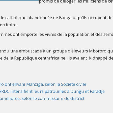
promis de déloger les miliciens de ce
le catholique abandonnée de Bangalu qu’ils occupent de
erritoire.
ommes ont emporté les vivres de la population et des sem
t tendu une embuscade à un groupe d’éleveurs Mbororo qu
e de la République centrafricaine. Ils avaient kidnappé d
o ont envahi Manziga, selon la Société civile
ARDC intensifient leurs patrouilles à Dungu et Faradje
t améliorée, selon le commissaire de district