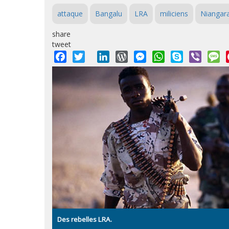
attaque
Bangalu
LRA
miliciens
Niangar
share
tweet
Facebook
Twitter
LinkedIn
WordPress
Messenger
WhatsApp
Skype
Viber
M
Des rebelles LRA.