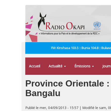
Aller
au
contenu
principal
FM: Kinshasa 103.5 :: Bunia 104.8 :: Bukavu
Accueil
Actualité
Émissions
Jour
Province Orientale 
Bangalu
Publié le mer, 04/09/2013 - 15:57 | Modifié le sam, 0