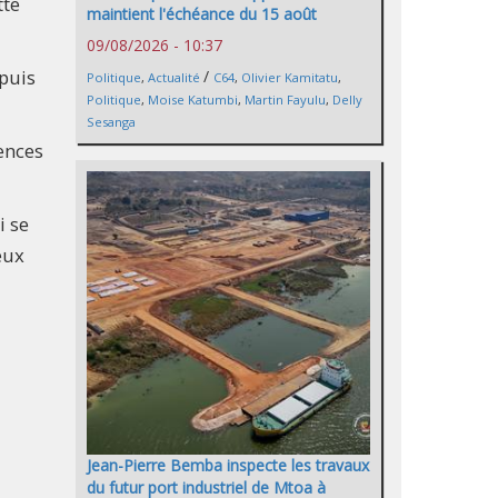
tte
maintient l'échéance du 15 août
09/08/2026 - 10:37
puis
/
Politique
,
Actualité
C64
,
Olivier Kamitatu
,
Politique
,
Moise Katumbi
,
Martin Fayulu
,
Delly
Sesanga
ences
i se
eux
Jean-Pierre Bemba inspecte les travaux
du futur port industriel de Mtoa à