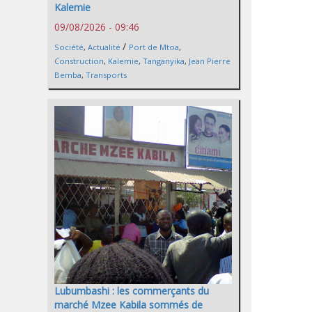
Kalemie
09/08/2026 - 09:46
/
Société
,
Actualité
Port de Mtoa
,
Construction
,
Kalemie
,
Tanganyika
,
Jean Pierre
Bemba
,
Transports
Lubumbashi : les commerçants du
marché Mzee Kabila sommés de