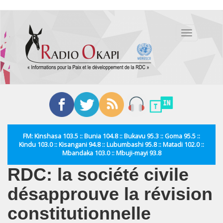
Aller
au
Toggle
contenu
navigation
principal
FM: Kinshasa 103.5 :: Bunia 104.8 :: Bukavu 95.3 :: Goma 95.5 ::
Kindu 103.0 :: Kisangani 94.8 :: Lubumbashi 95.8 :: Matadi 102.0 ::
Mbandaka 103.0 :: Mbuji-mayi 93.8
RDC: la société civile
désapprouve la révision
constitutionnelle