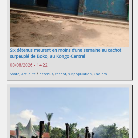
Six détenus meurent en moins d’une semaine au cachot
surpeuplé de Boko, au Kongo-Central
08/08/2026 - 14:22
/
Santé
,
Actualité
détenus
,
cachot
,
surpopulation
,
Cholera