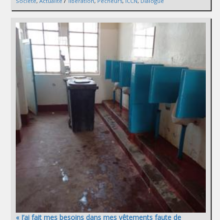
/
Société
,
Actualité
libération
,
Pêcheurs
,
ICCN
,
Dialogue
« J’ai fait mes besoins dans mes vêtements faute de