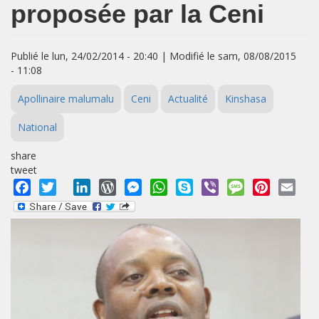
proposée par la Ceni
Publié le lun, 24/02/2014 - 20:40 | Modifié le sam, 08/08/2015
- 11:08
Apollinaire malumalu
Ceni
Actualité
Kinshasa
National
share
tweet
Facebook
Twitter
LinkedIn
WordPress
Messenger
WhatsApp
Skype
Viber
Message
Pinterest
Emai