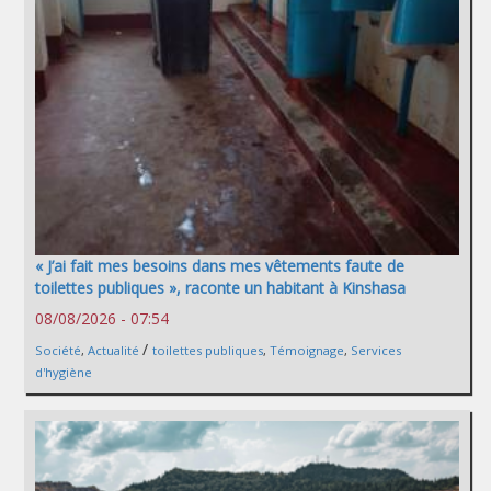
« J’ai fait mes besoins dans mes vêtements faute de
toilettes publiques », raconte un habitant à Kinshasa
08/08/2026 - 07:54
/
Société
,
Actualité
toilettes publiques
,
Témoignage
,
Services
d'hygiène