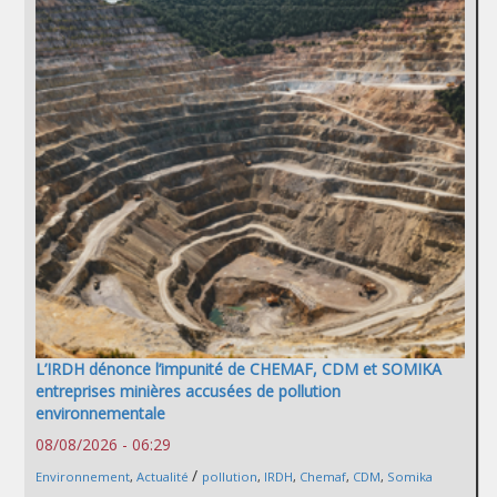
L’IRDH dénonce l’impunité de CHEMAF, CDM et SOMIKA
entreprises minières accusées de pollution
environnementale
08/08/2026 - 06:29
/
Environnement
,
Actualité
pollution
,
IRDH
,
Chemaf
,
CDM
,
Somika