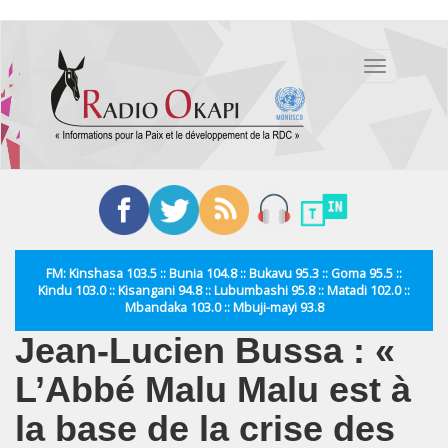
Aller
au
Toggle
contenu
navigation
principal
FM: Kinshasa 103.5 :: Bunia 104.8 :: Bukavu 95.3 :: Goma 95.5 ::
Kindu 103.0 :: Kisangani 94.8 :: Lubumbashi 95.8 :: Matadi 102.0 ::
Mbandaka 103.0 :: Mbuji-mayi 93.8
Jean-Lucien Bussa : «
L’Abbé Malu Malu est à
la base de la crise des