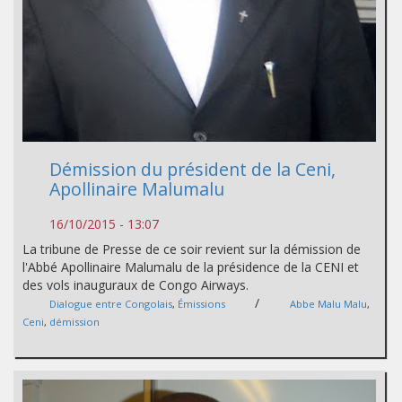
Démission du président de la Ceni,
Apollinaire Malumalu
16/10/2015 - 13:07
La tribune de Presse de ce soir revient sur la démission de
l'Abbé Apollinaire Malumalu de la présidence de la CENI et
des vols inauguraux de Congo Airways.
/
Dialogue entre Congolais
,
Émissions
Abbe Malu Malu
,
Ceni
,
démission