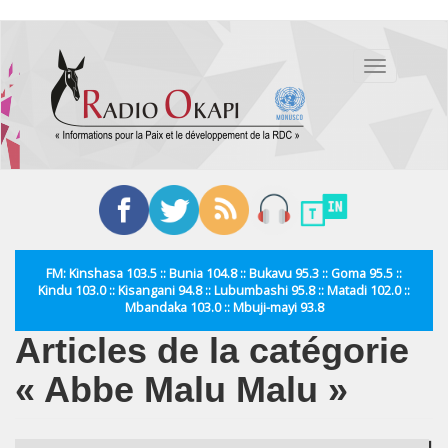
Aller
au
Toggle
contenu
navigation
principal
FM: Kinshasa 103.5 :: Bunia 104.8 :: Bukavu 95.3 :: Goma 95.5 ::
Kindu 103.0 :: Kisangani 94.8 :: Lubumbashi 95.8 :: Matadi 102.0 ::
Mbandaka 103.0 :: Mbuji-mayi 93.8
Articles de la catégorie
« Abbe Malu Malu »