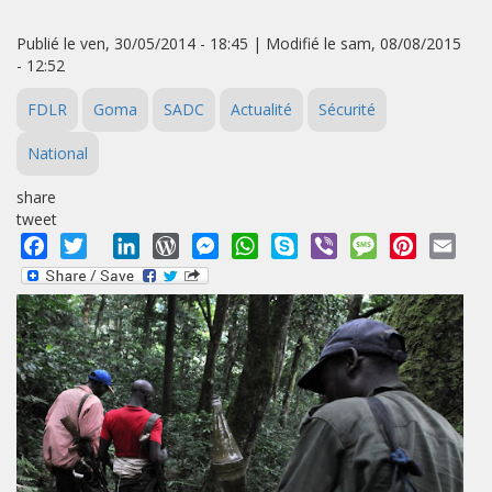
Publié le ven, 30/05/2014 - 18:45 | Modifié le sam, 08/08/2015
- 12:52
FDLR
Goma
SADC
Actualité
Sécurité
National
share
tweet
Facebook
Twitter
LinkedIn
WordPress
Messenger
WhatsApp
Skype
Viber
Message
Pinterest
Emai