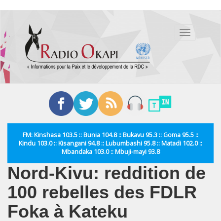
Aller
au
Toggle
contenu
navigation
principal
FM: Kinshasa 103.5 :: Bunia 104.8 :: Bukavu 95.3 :: Goma 95.5 ::
Kindu 103.0 :: Kisangani 94.8 :: Lubumbashi 95.8 :: Matadi 102.0 ::
Mbandaka 103.0 :: Mbuji-mayi 93.8
Nord-Kivu: reddition de
100 rebelles des FDLR
Foka à Kateku