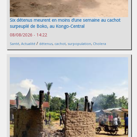
Six détenus meurent en moins d’une semaine au cachot
surpeuplé de Boko, au Kongo-Central
08/08/2026 - 14:22
/
Santé
,
Actualité
détenus
,
cachot
,
surpopulation
,
Cholera