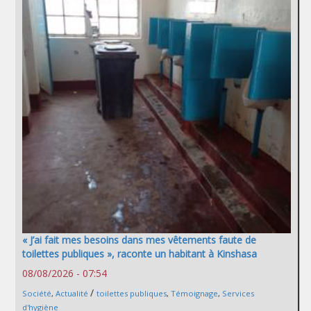
« J’ai fait mes besoins dans mes vêtements faute de
toilettes publiques », raconte un habitant à Kinshasa
08/08/2026 - 07:54
/
Société
,
Actualité
toilettes publiques
,
Témoignage
,
Services
d'hygiène