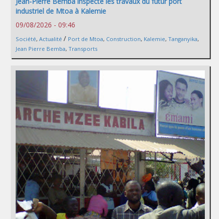
Jean-Pierre Bemba inspecte les travaux du futur port
industriel de Mtoa à Kalemie
09/08/2026 - 09:46
/
Société
,
Actualité
Port de Mtoa
,
Construction
,
Kalemie
,
Tanganyika
,
Jean Pierre Bemba
,
Transports