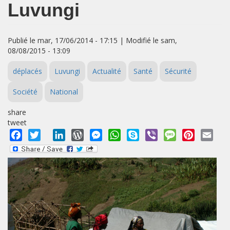
Luvungi
Publié le mar, 17/06/2014 - 17:15 | Modifié le sam,
08/08/2015 - 13:09
déplacés
Luvungi
Actualité
Santé
Sécurité
Société
National
share
tweet
Facebook
Twitter
LinkedIn
WordPress
Messenger
WhatsApp
Skype
Viber
Message
Pinterest
Emai