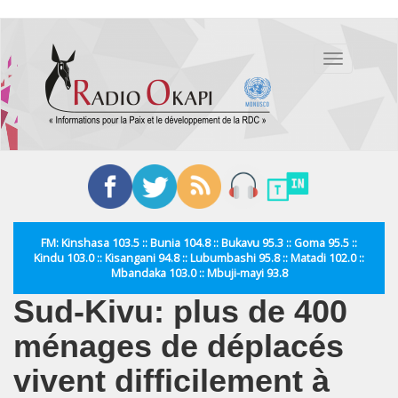
Aller
au
Toggle
contenu
navigation
principal
FM: Kinshasa 103.5 :: Bunia 104.8 :: Bukavu 95.3 :: Goma 95.5 ::
Kindu 103.0 :: Kisangani 94.8 :: Lubumbashi 95.8 :: Matadi 102.0 ::
Mbandaka 103.0 :: Mbuji-mayi 93.8
Sud-Kivu: plus de 400
ménages de déplacés
vivent difficilement à