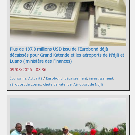
Plus de 137,8 millions USD issu de l’Eurobond déjà
décaissés pour Grand Katende et les aéroports de N’djili et
Luano ( ministère des Finances)
09/08/2026 - 08:36
/
Économie
,
Actualité
Eurobond
,
décaissement
,
investissement
,
aéroport de Loano
,
chute de katende
,
Aéroport de Ndjili