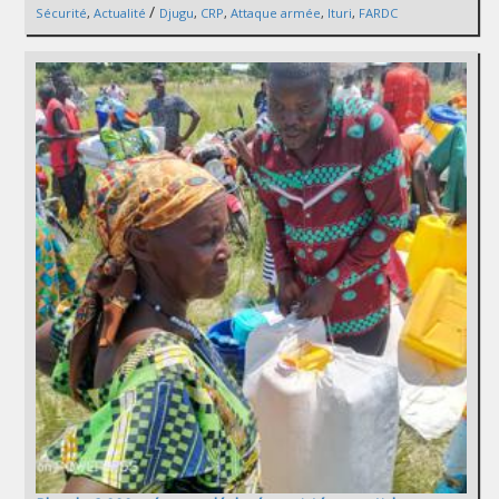
/
Sécurité
,
Actualité
Djugu
,
CRP
,
Attaque armée
,
Ituri
,
FARDC