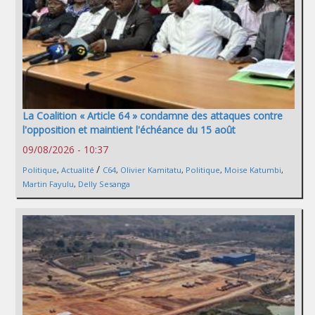
La Coalition « Article 64 » condamne des attaques contre
l'opposition et maintient l'échéance du 15 août
09/08/2026 - 10:37
/
Politique
,
Actualité
C64
,
Olivier Kamitatu
,
Politique
,
Moise Katumbi
,
Martin Fayulu
,
Delly Sesanga