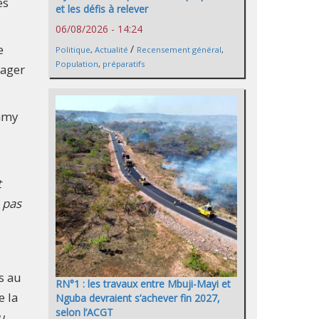
es
et les défis à relever
06/08/2026 - 14:24
e
/
Politique
,
Actualité
Recensement général
,
Population
,
préparatifs
gager
Samy
t
 pas
s au
RN°1 : les travaux entre Mbuji-Mayi et
e la
Nguba devraient s’achever fin 2027,
selon l’ACGT
u