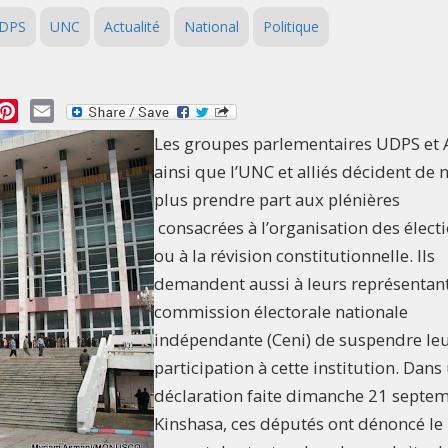
DPS
UNC
Actualité
National
Politique
essage
Pinterest
Email
Les groupes parlementaires UDPS et A
ainsi que l’UNC et alliés décident de 
plus prendre part aux plénières
consacrées à l’organisation des élect
ou à la révision constitutionnelle. Ils
demandent aussi à leurs représentant
commission électorale nationale
indépendante (Ceni) de suspendre le
participation à cette institution. Dans
déclaration faite dimanche 21 septe
Kinshasa, ces députés ont dénoncé le