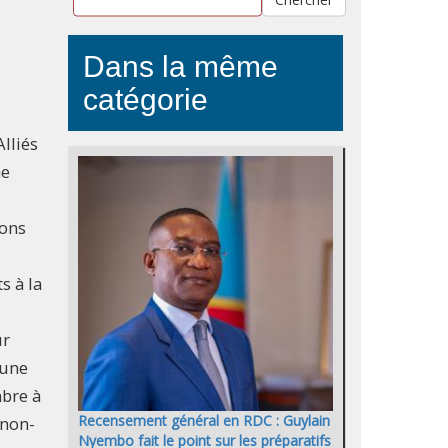
Dans la même
catégorie
lliés
ne
ions
s à la
ur
 une
mbre à
Recensement général en RDC : Guylain
 non-
Nyembo fait le point sur les préparatifs