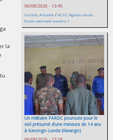
06/08/2026 - 13:45
/
Société
,
Actualité
ACGT
,
Nguba-Lubudi
,
Route nationale numéro 1
nga
r la
e
 du
Un militaire FARDC poursuivi pour le
viol présumé d’une mineure de 14 ans
à Kasongo-Lunda (Kwango)
06/08/2026 - 13:18