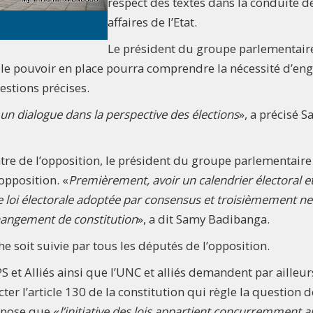
respect des textes dans la conduite d
affaires de l’Etat.
Le président du groupe parlementair
 le pouvoir en place pourra comprendre la nécessité d’en
estions précises.
 un dialogue dans la perspective des élections
», a précisé 
tre de l’opposition, le président du groupe parlementaire
’opposition. «
Premièrement, avoir un calendrier électoral e
 loi électorale adoptée par consensus et troisièmement ne
changement de constitution
», a dit Samy Badibanga.
soit suivie par tous les députés de l’opposition.
et Alliés ainsi que l’UNC et alliés demandent par ailleur
er l’article 130 de la constitution qui règle la question d
ispose que «
l’initiative des lois appartient concurremment a