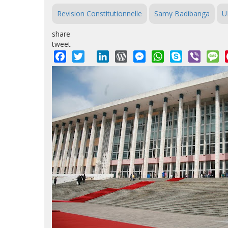
Revision Constitutionnelle
Samy Badibanga
U
share
tweet
Facebook
Twitter
LinkedIn
WordPress
Messenger
WhatsApp
Skype
Viber
M