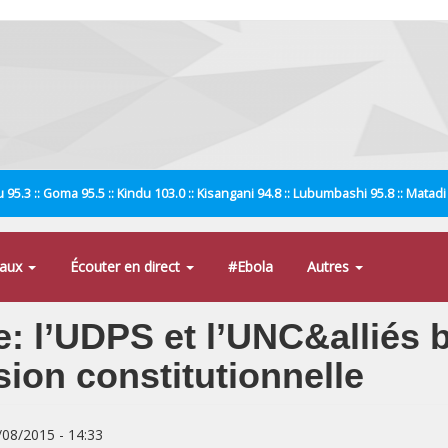
 95.3 :: Goma 95.5 :: Kindu 103.0 :: Kisangani 94.8 :: Lubumbashi 95.8 :: Matad
naux
Écouter en direct
#Ebola
Autres
: l’UDPS et l’UNC&alliés b
ision constitutionnelle
8/08/2015 - 14:33