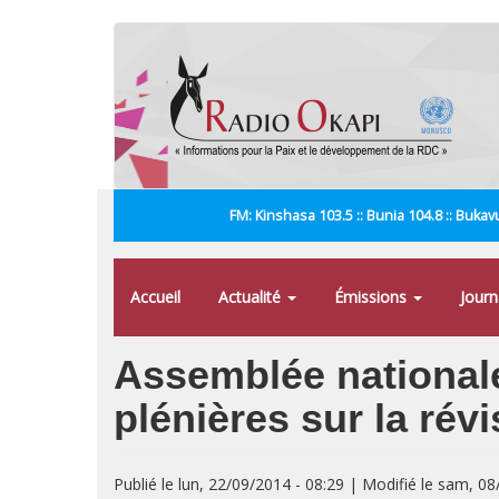
Aller
au
contenu
principal
FM: Kinshasa 103.5 :: Bunia 104.8 :: Bukavu
Accueil
Actualité
Émissions
Jour
Assemblée nationale
plénières sur la rév
Publié le lun, 22/09/2014 - 08:29 | Modifié le sam, 0