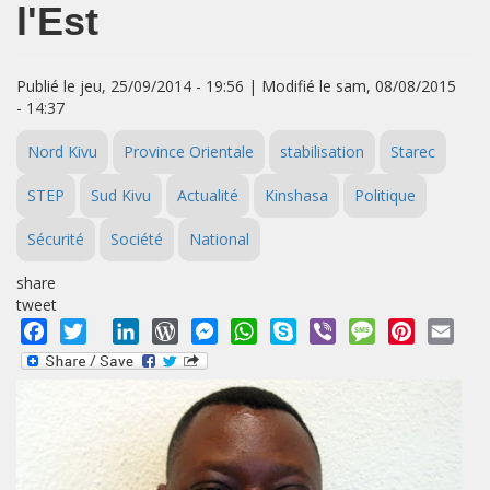
l'Est
Publié le jeu, 25/09/2014 - 19:56 | Modifié le sam, 08/08/2015
- 14:37
Nord Kivu
Province Orientale
stabilisation
Starec
STEP
Sud Kivu
Actualité
Kinshasa
Politique
Sécurité
Société
National
share
tweet
Facebook
Twitter
LinkedIn
WordPress
Messenger
WhatsApp
Skype
Viber
Message
Pinterest
Emai