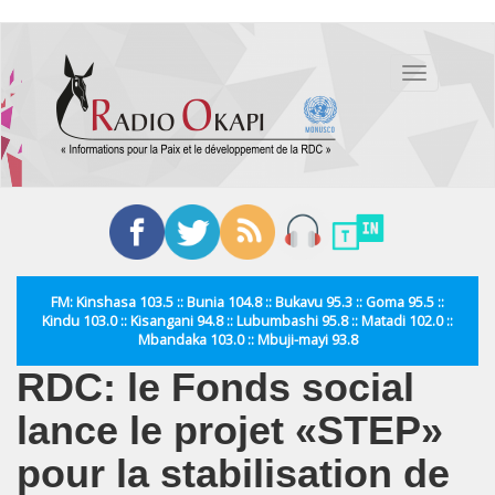
Aller
au
Toggle
contenu
navigation
principal
FM: Kinshasa 103.5 :: Bunia 104.8 :: Bukavu 95.3 :: Goma 95.5 ::
Kindu 103.0 :: Kisangani 94.8 :: Lubumbashi 95.8 :: Matadi 102.0 ::
Mbandaka 103.0 :: Mbuji-mayi 93.8
RDC: le Fonds social
lance le projet «STEP»
pour la stabilisation de