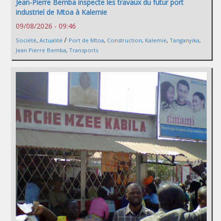
Jean-Pierre Bemba inspecte les travaux du futur port
industriel de Mtoa à Kalemie
09/08/2026 - 09:46
/
Société
,
Actualité
Port de Mtoa
,
Construction
,
Kalemie
,
Tanganyika
,
Jean Pierre Bemba
,
Transports