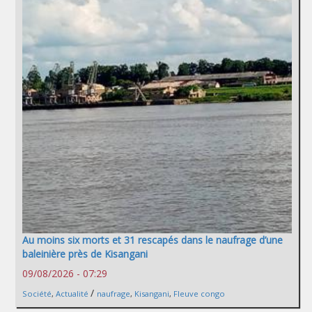
Au moins six morts et 31 rescapés dans le naufrage d’une
baleinière près de Kisangani
09/08/2026 - 07:29
/
Société
,
Actualité
naufrage
,
Kisangani
,
Fleuve congo