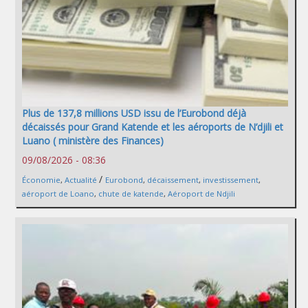
Plus de 137,8 millions USD issu de l’Eurobond déjà
décaissés pour Grand Katende et les aéroports de N’djili et
Luano ( ministère des Finances)
09/08/2026 - 08:36
/
Économie
,
Actualité
Eurobond
,
décaissement
,
investissement
,
aéroport de Loano
,
chute de katende
,
Aéroport de Ndjili