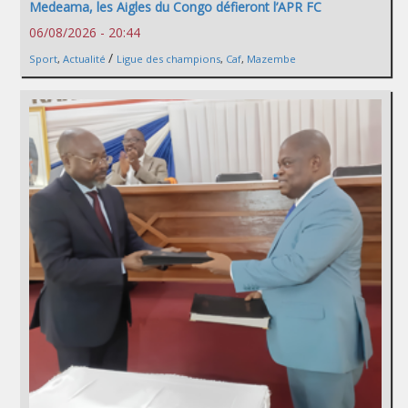
Medeama, les Aigles du Congo défieront l’APR FC
06/08/2026 - 20:44
/
Sport
,
Actualité
Ligue des champions
,
Caf
,
Mazembe