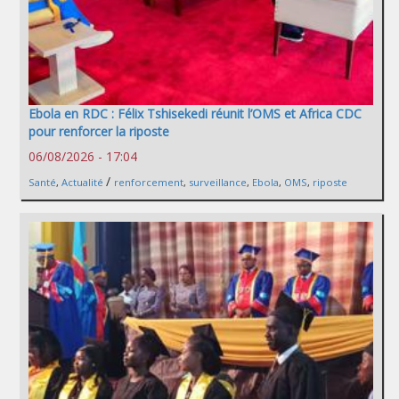
Ebola en RDC : Félix Tshisekedi réunit l’OMS et Africa CDC
pour renforcer la riposte
06/08/2026 - 17:04
/
Santé
,
Actualité
renforcement
,
surveillance
,
Ebola
,
OMS
,
riposte