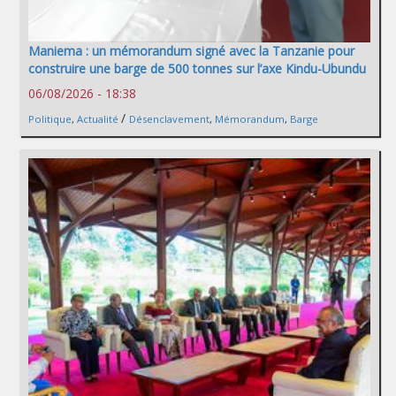
Maniema : un mémorandum signé avec la Tanzanie pour
construire une barge de 500 tonnes sur l’axe Kindu-Ubundu
06/08/2026 - 18:38
/
Politique
,
Actualité
Désenclavement
,
Mémorandum
,
Barge