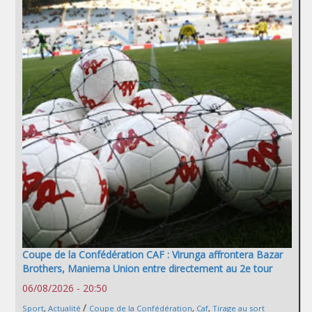
Coupe de la Confédération CAF : Virunga affrontera Bazar
Brothers, Maniema Union entre directement au 2e tour
06/08/2026 - 20:50
/
Sport
,
Actualité
Coupe de la Confédération
,
Caf
,
Tirage au sort