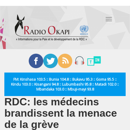
Aller
au
Toggle
contenu
navigation
principal
FM: Kinshasa 103.5 :: Bunia 104.8 :: Bukavu 95.3 :: Goma 95.5 ::
Kindu 103.0 :: Kisangani 94.8 :: Lubumbashi 95.8 :: Matadi 102.0 ::
Mbandaka 103.0 :: Mbuji-mayi 93.8
RDC: les médecins
brandissent la menace
de la grève